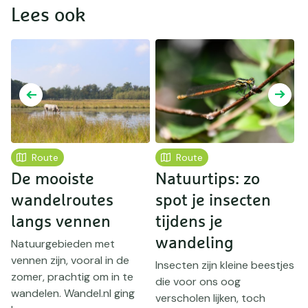
Lees ook
Route
Route
De mooiste
Natuurtips: zo
1
wandelroutes
spot je insecten
langs vennen
tijdens je
k
wandeling
Natuurgebieden met
vennen zijn, vooral in de
H
Insecten zijn kleine beestjes
zomer, prachtig om in te
o
die voor ons oog
wandelen. Wandel.nl ging
e
verscholen lijken, toch