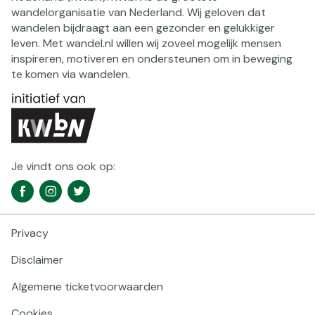
wandelorganisatie van Nederland. Wij geloven dat
wandelen bijdraagt aan een gezonder en gelukkiger
leven. Met wandel.nl willen wij zoveel mogelijk mensen
inspireren, motiveren en ondersteunen om in beweging
te komen via wandelen.
Je vindt ons ook op:
Social
Facebook
Instagram
Twitter
media
navigatie
Privacy
Footer
navigatie
Disclaimer
Algemene ticketvoorwaarden
Cookies