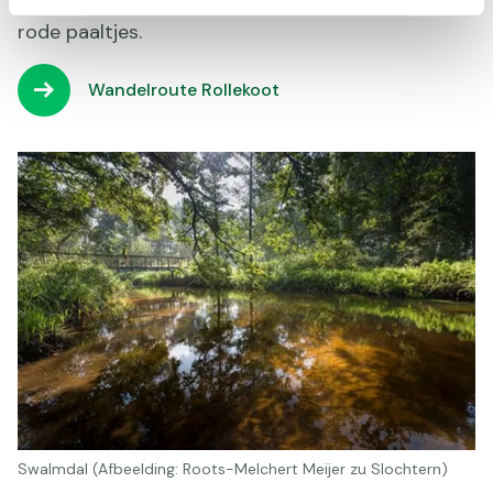
de Gortelseweg en is te volgen doormiddel van
rode paaltjes.
Wandelroute Rollekoot
Swalmdal (Afbeelding: Roots-Melchert Meijer zu Slochtern)