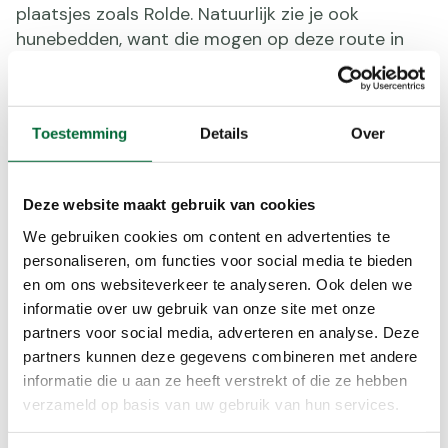
plaatsjes zoals Rolde. Natuurlijk zie je ook
hunebedden, want die mogen op deze route in
Drenthe natuurlijk niet ontbreken. De NS-
rondwandeling van 10 kilometer start bij station
Assen en is te lopen doormiddel van een
Toestemming
Details
Over
routebeschrijving of GPS-track.
Meer informatie
Deze website maakt gebruik van cookies
We gebruiken cookies om content en advertenties te
personaliseren, om functies voor social media te bieden
en om ons websiteverkeer te analyseren. Ook delen we
informatie over uw gebruik van onze site met onze
partners voor social media, adverteren en analyse. Deze
partners kunnen deze gegevens combineren met andere
informatie die u aan ze heeft verstrekt of die ze hebben
verzameld op basis van uw gebruik van hun services.