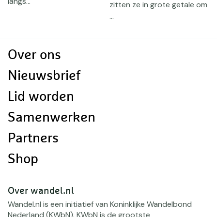
langs...
k
zitten ze in grote getale om
...
Doormat
Over ons
navigatie
Nieuwsbrief
Lid worden
Samenwerken
Partners
Shop
Over wandel.nl
Wandel.nl is een initiatief van Koninklijke Wandelbond
Nederland (KWbN). KWbN is de grootste