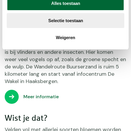
een stuifzandvlakte, maar niets is minder waar. In
Alles toestaan
dit natte natuurgebied wandel je over
heidevelden, door bos en langs bloemrijke
Selectie toestaan
graslanden. Langs de rand van het Buurserzand
liggen hooilanden. Door deze pas laat in het jaar
te maaien, kunnen grassen en kruiden helemaal
Weigeren
uitgroeien. Dit zorgt ervoor dat dit gebied geliefd
is bij vlinders en andere insecten. Hier komen
weer veel vogels op af, zoals de groene specht en
de wulp. De Wandelroute Buurserzand is ruim 5
kilometer lang en start vanaf infocentrum De
Wakel in Haaksbergen.
Meer informatie
Wist je dat?
Velden vol met allerlei soorten bloemen worden