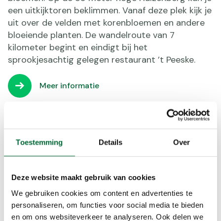
een uitkijktoren beklimmen. Vanaf deze plek kijk je
uit over de velden met korenbloemen en andere
bloeiende planten. De wandelroute van 7
kilometer begint en eindigt bij het
sprookjesachtig gelegen restaurant ’t Peeske.
Meer informatie
Landgoed Brakel
Vlakbij Zaltbommel ligt Landgoed Brakel, een
Toestemming
Details
Over
landgoed met een parkbos, kasteelruïne en
gracht, oude boomgaarden en bloemenweiden.
Over het landgoed loopt een wandelroute van 3
Deze website maakt gebruik van cookies
kilometer. Verder komt het
Jordenpad
(dit is een
We gebruiken cookies om content en advertenties te
Klompenpad van 16 kilometer) langs het
personaliseren, om functies voor social media te bieden
landgoed.
en om ons websiteverkeer te analyseren. Ook delen we