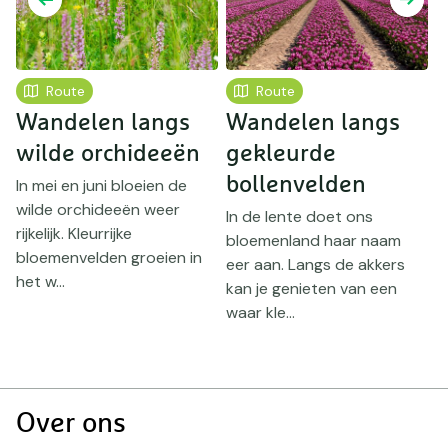
Route
Route
Wandelen langs
Wandelen langs
wilde orchideeën
gekleurde
bollenvelden
l
In mei en juni bloeien de
wilde orchideeën weer
s
In de lente doet ons
rijkelijk. Kleurrijke
bloemenland haar naam
O
bloemenvelden groeien in
eer aan. Langs de akkers
l
het w...
kan je genieten van een
k
waar kle...
b
h
Doormat
Over ons
navigatie