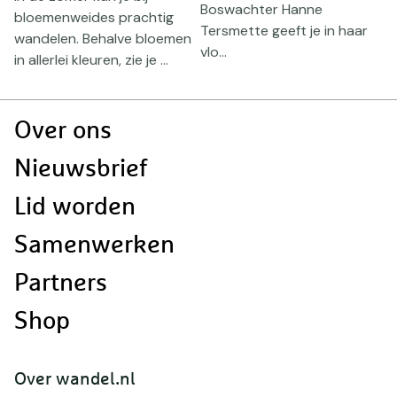
Boswachter Hanne
v
bloemenweides prachtig
Tersmette geeft je in haar
z
wandelen. Behalve bloemen
vlo...
...
in allerlei kleuren, zie je ...
Doormat
Over ons
navigatie
Nieuwsbrief
Lid worden
Samenwerken
Partners
Shop
Over wandel.nl