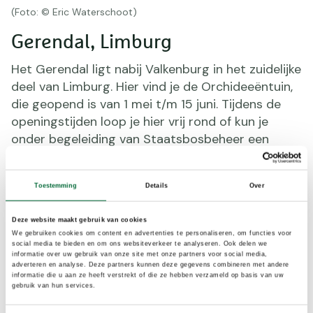
(Foto: © Eric Waterschoot)
Gerendal, Limburg
Het Gerendal ligt nabij Valkenburg in het zuidelijke
deel van Limburg. Hier vind je de Orchideeëntuin,
die geopend is van 1 mei t/m 15 juni. Tijdens de
openingstijden loop je hier vrij rond of kun je
onder begeleiding van Staatsbosbeheer een
rondleiding krijgen. Om hier te komen volg je de
rode paaltjes
vanaf de parkeerplaats. Deze
Toestemming
Details
Over
rondwandeling is ruim 6 kilometer en omvat flink
wat klimwerk. De Orchideeëntuin is namelijk op
Deze website maakt gebruik van cookies
een steile helling gelegen. Nog niet uitgewandeld?
We gebruiken cookies om content en advertenties te personaliseren, om functies voor
Plak er dan de
gele route
richting Margraten aan
social media te bieden en om ons websiteverkeer te analyseren. Ook delen we
informatie over uw gebruik van onze site met onze partners voor social media,
vast van 7 kilometer. Ook het Krijtlandpad en het
adverteren en analyse. Deze partners kunnen deze gegevens combineren met andere
Pelgrimspad doen het Gerendal en de
informatie die u aan ze heeft verstrekt of die ze hebben verzameld op basis van uw
gebruik van hun services.
orchideeëntuin aan.