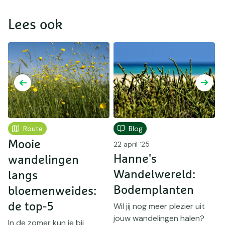
Lees ook
Route
Blog
Mooie
N
22 april `25
Hanne's
wandelingen
s
Wandelwereld:
langs
t
Bodemplanten
bloemenweides:
de top-5
Wil jij nog meer plezier uit
I
jouw wandelingen halen?
d
In de zomer kun je bij