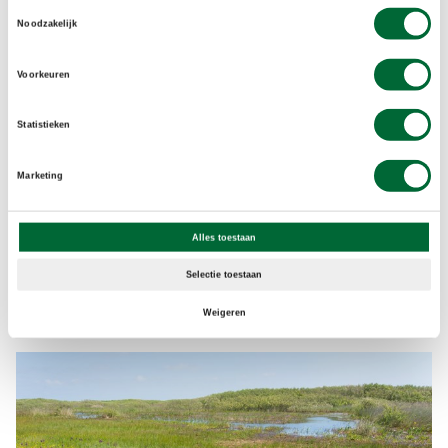
Toestemmingsselectie
Bekijk de route
Noodzakelijk
Voorkeuren
Statistieken
Marketing
Alles toestaan
Selectie toestaan
Orchidee in het Gerendal. (Foto: © Shutterstock)
Weigeren