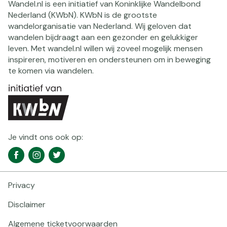
Wandel.nl is een initiatief van Koninklijke Wandelbond
Nederland (KWbN). KWbN is de grootste
wandelorganisatie van Nederland. Wij geloven dat
wandelen bijdraagt aan een gezonder en gelukkiger
leven. Met wandel.nl willen wij zoveel mogelijk mensen
inspireren, motiveren en ondersteunen om in beweging
te komen via wandelen.
Je vindt ons ook op:
Social
Facebook
Instagram
Twitter
media
navigatie
Privacy
Footer
navigatie
Disclaimer
Algemene ticketvoorwaarden