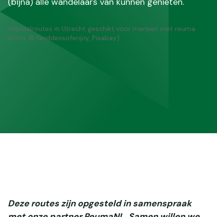
(bijna) alle wandelaars van kunnen genieten.
Wandelroutes in Utrecht geschikt voor mensen met reuma
(Foto: © Goddessofenjoy, Pixabay)
Deze routes zijn opgesteld in samenspraak
met onze partner ReumaNL. Samen willen we