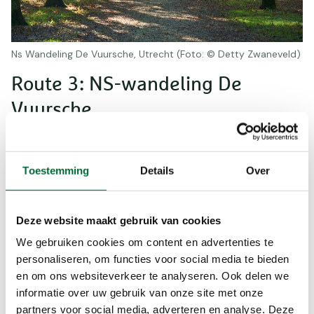
Ns Wandeling De Vuursche, Utrecht (Foto: © Detty Zwaneveld)
Route 3: NS-wandeling De
Vuursche
NS-wandeling De Vuursche is een
aaneenschakeling van buitenplaatsen. Tijdens
deze koninklijke route is er veel bos met statige
Toestemming
Details
Over
beukenlanen, stuifzand, een heus paleis en een
heideveld. De wandeling eindigt bij station
Deze website maakt gebruik van cookies
Hollandsche Rading. Langs deze spoorlijn is een
bijzonder type bovenleidingportalen toegepast
We gebruiken cookies om content en advertenties te
met als bijnaam ‘De Gotische Bogen’.
personaliseren, om functies voor social media te bieden
en om ons websiteverkeer te analyseren. Ook delen we
Parkeren:
Beste te wandelen met openbaar
informatie over uw gebruik van onze site met onze
vervoer.
partners voor social media, adverteren en analyse. Deze