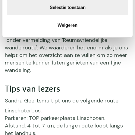
Help ons dit overzicht verder aan
Selectie toestaan
te vullen
Ken je een reumavriendelijke route? Stuur ons dan
Weigeren
een e-mail met jouw tip naar
redactie@wandel.nl
onder vermelding van 'Reumavriendelijke
wandelroute'. We waarderen het enorm als je ons
helpt om het overzicht aan te vullen om zo meer
mensen te kunnen laten genieten van een fijne
wandeling.
Tips van lezers
Sandra Geertsma tipt ons de volgende route:
Linschoterbos:
Parkeren: TOP parkeerplaats Linschoten.
Afstand: 4 tot 7 km, de lange route loopt langs
het landhuis.