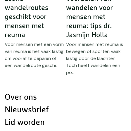
wandelroutes
wandelen voor
n
geschikt voor
mensen met
mensen met
reuma: tips dr.
r
reuma
Jasmijn Holla
Voor mensen met een vorm
Voor mensen met reuma is
van reuma is het vaak lastig
bewegen of sporten vaak
B
om vooraf te bepalen of
lastig door de klachten.
s
d
een wandelroute geschi...
Toch heeft wandelen een
m
po...
m
Doormat
Over ons
navigatie
Nieuwsbrief
Lid worden