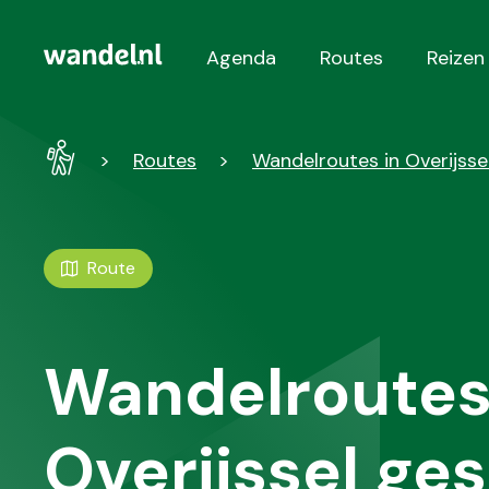
Agenda
Routes
Reizen
Hoofdnavigatie
Wandel
Routes
Wandelroutes in Overijss
-
Home
Route
Wandelroutes
Overijssel ge