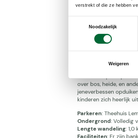
verstrekt of die ze hebben v
Toestemmingsselectie
Noodzakelijk
Route 2: R
Weigeren
Dit rolstoelpad op de 
over bos, heide, en and
jeneverbessen opduiken.
kinderen zich heerlijk ui
Parkeren
: Theehuis Le
Ondergrond
: Volledig
Lengte wandeling
: 1,0
Faciliteiten
: Er zijn ba