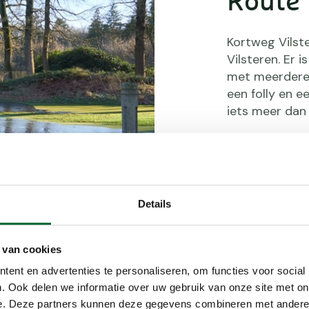
Route 
Kortweg Vilst
Vilsteren. Er 
met meerdere 
een folly en e
iets meer dan
Parkeren:
Kerk
Ondergrond:
gaat hoofdzak
en/of modderi
Details
paden zitten.
Lengte wande
Faciliteiten:
Er
 van cookies
waarvan sommi
ent en advertenties te personaliseren, om functies voor social
Overijsselse V
. Ook delen we informatie over uw gebruik van onze site met on
Horeca:
Herbe
e. Deze partners kunnen deze gegevens combineren met andere i