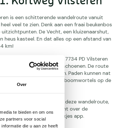
1: Kortweg Vilsteren
eren is een schitterende wandelroute vanuit
is heel veel te zien. Denk aan een fraai beukenbos
uitzichtpunten. De Vecht, een kluizenaarshut,
en heus kasteel. En dat alles op een afstand van
 4 km!
 Vilsteren, Vilsterseweg 12, 7734 PD Vilsteren
Draag goede waterdichte schoenen. De route
elijk over onverharde paden. Paden kunnen nat
g zijn. In het bos kunnen er boomwortels op de
Over
ling:
4,4 km
 zijn voldoende bankjes op deze wandelroute,
ge met fantastisch uitzicht over de
 media te bieden en om ons
echt. Zie verder de Alle bankjes app.
ze partners voor social
rg De Klomp
nformatie die u aan ze heeft