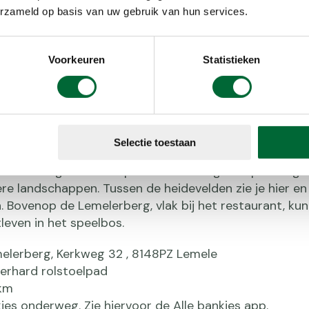
erzameld op basis van uw gebruik van hun services.
Meer i
Voorkeuren
Statistieken
olstoelpad Lemelerberg
Selectie toestaan
Lemelerberg biedt volop natuurbeleving met prachtige 
ere landschappen. Tussen de heidevelden zie je hier en
 Bovenop de Lemelerberg, vlak bij het restaurant, ku
tleven in het speelbos.
melerberg, Kerkweg 32 , 8148PZ Lemele
 verhard rolstoelpad
 km
nkjes onderweg. Zie hiervoor de Alle bankjes app.