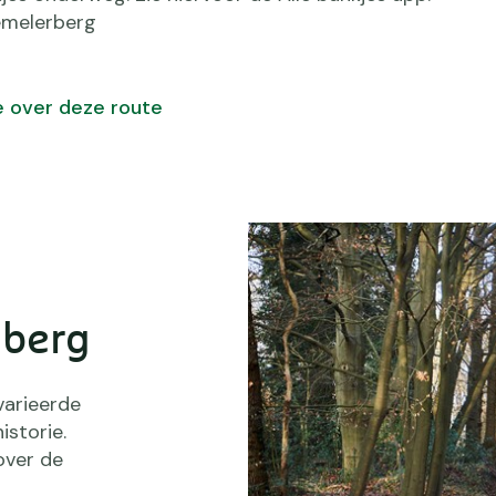
emelerberg
e over deze route
dberg
varieerde
istorie.
over de