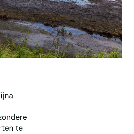
ijna
jzondere
rten te