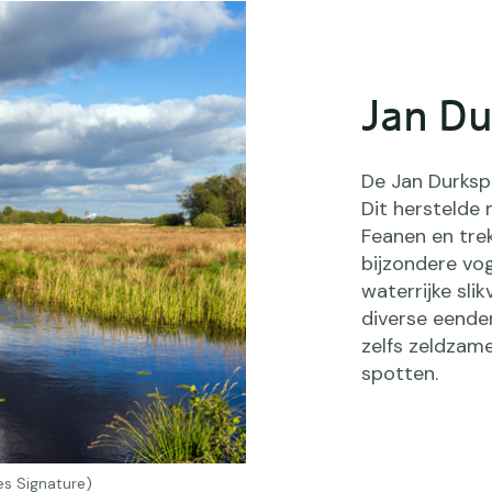
Jan Du
De Jan Durksp
Dit herstelde
Feanen en trek
bijzondere vog
waterrijke slik
diverse eenden
zelfs zeldzame
spotten.
s Signature)