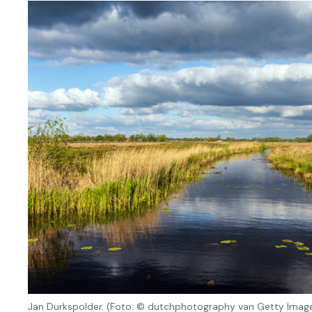
Jan Durkspolder. (Foto: © dutchphotography van Getty Image