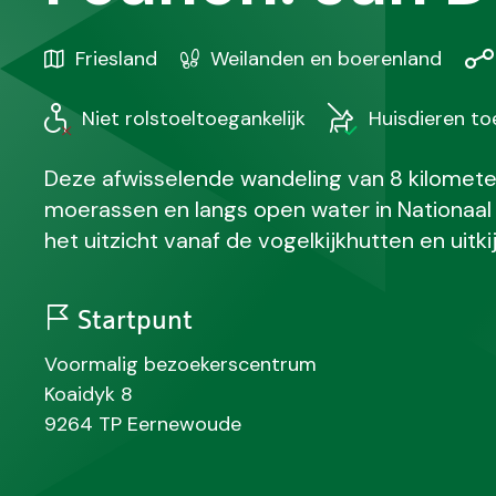
Gebied
Karakteristiek
Afs
Friesland
Weilanden en boerenland
/
Regio
Niet rolstoeltoegankelijk
Huisdieren t
Deze afwisselende wandeling van 8 kilometer
moerassen en langs open water in Nationaal
het uitzicht vanaf de vogelkijkhutten en uitki
Startpunt
N
Voormalig bezoekerscentrum
a
S
Koaidyk 8
a
t
P
P
9264 TP
Eernewoude
m
r
o
l
a
s
a