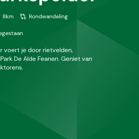
tand
Soort
8km
Rondwandeling
wandeling
oegestaan
 voert je door rietvelden,
 Park De Alde Feanen. Geniet van
jktorens.