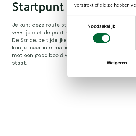
Startpunt en het pontj
verstrekt of die ze hebben v
Toestemmingsselectie
Je kunt deze route starten vanaf de parkeerplaats
Noodzakelijk
waar je met de pont Hin en Wer de route kunt beg
De Stripe, de tijdelijke locatie van het bezoekers
kun je meer informatie over het gebied vinden e
met een goed beeld van de rijke natuur die je te
staat.
Weigeren