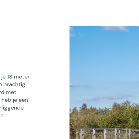
 je 13 meter
n prachtig
wd met
 heb je een
mliggende
te