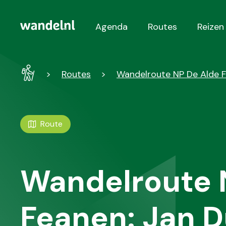
Agenda
Routes
Reizen
Hoofdnavigatie
Wandel
Routes
Wandelroute NP De Alde F
-
Home
Route
Wandelroute 
Feanen: Jan 