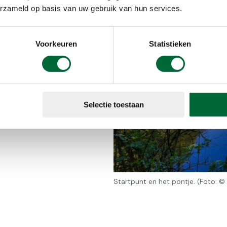
e
erzameld op basis van uw gebruik van hun services.
 bij Koaidyk,
Voorkeuren
Statistieken
innen, of bij
centrum. Hier
n beginnen
 wachten
Selectie toestaan
Startpunt en het pontje. (Foto: 