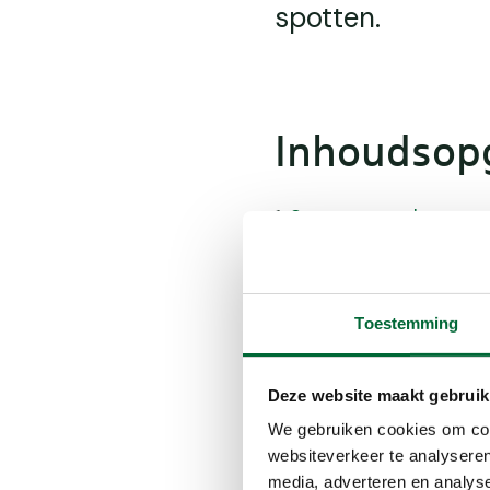
spotten.
Inhoudsop
Startpunt en het pont
Jan Durkspolder
Romsicht uitzichttor
Rietlanden en de vel
Toestemming
Deze website maakt gebruik
We gebruiken cookies om cont
websiteverkeer te analyseren
media, adverteren en analys