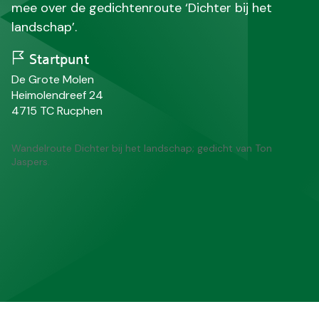
mee over de gedichtenroute ‘Dichter bij het
landschap’.
Startpunt
N
De Grote Molen
a
S
Heimolendreef 24
a
t
P
P
4715 TC
Rucphen
m
r
o
l
a
s
a
Wandelroute Dichter bij het landschap; gedicht van Ton
a
t
a
Jaspers.
t
c
t
o
s
d
e