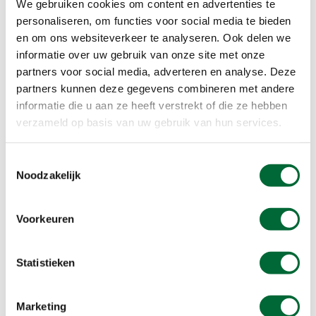
We gebruiken cookies om content en advertenties te
landschap,’ oordeelt mijn wandelmaatje.
personaliseren, om functies voor social media te bieden
en om ons websiteverkeer te analyseren. Ook delen we
Akkers maken plaats voor bossen, omdat de
informatie over uw gebruik van onze site met onze
kaart niet altijd even duidelijk is, raadplegen we af
partners voor social media, adverteren en analyse. Deze
en toe een passant om te checken of we nog de
partners kunnen deze gegevens combineren met andere
goede kant op gaan. “Gedichtenroute?” zegt een
informatie die u aan ze heeft verstrekt of die ze hebben
vrouw achter een kinderwagen verbaasd. “Ken ik
verzameld op basis van uw gebruik van hun services.
niet.” Als we uitleggen dat de route nog niet zo
lang bestaat, maar lokaal wel onder de aandacht
Toestemmingsselectie
is geweest, zegt ze: “Oh, ja, daar heb ik iets van in
Noodzakelijk
de Bode gelezen. Is het een leuke route?”, voegt
ze eraan toe. “Zeker, maar als u ons een beetje op
Voorkeuren
weg kunt helpen helemaal.” Ze tuurt op ons
papier en zegt dan stellig: “Het is hier naar links,
dan kom je vanzelf in het dorp uit.”
Statistieken
Marketing