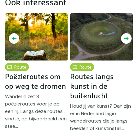
Ook interessant
Route
Route
Poëzieroutes om
Routes langs
op weg te dromen
kunst in de
buitenlucht
Wandel.nl zet 8
poëzieroutes voor je op
b
Houd jij van kunst? Dan zijn
een rij. Langs deze routes
er in Nederland legio
B
vind je, op bijvoorbeeld een
wandelroutes die je langs
w
stee...
beelden of kunstinstall...
?
b
p
w