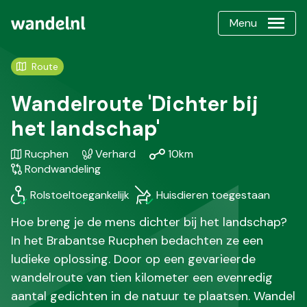
Menu
Route
Wandelroute 'Dichter bij
het landschap'
Gebied
Karakteristiek
Afstand
Soort
Rucphen
Verhard
10km
/
wandeling
Rondwandeling
Regio
Rolstoeltoegankelijk
Huisdieren toegestaan
Hoe breng je de mens dichter bij het landschap?
In het Brabantse Rucphen bedachten ze een
ludieke oplossing. Door op een gevarieerde
wandelroute van tien kilometer een evenredig
aantal gedichten in de natuur te plaatsen. Wandel