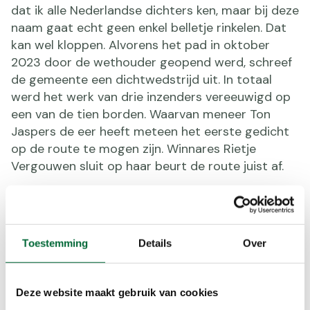
dat ik alle Nederlandse dichters ken, maar bij deze
naam gaat echt geen enkel belletje rinkelen. Dat
kan wel kloppen. Alvorens het pad in oktober
2023 door de wethouder geopend werd, schreef
de gemeente een dichtwedstrijd uit. In totaal
werd het werk van drie inzenders vereeuwigd op
een van de tien borden. Waarvan meneer Ton
Jaspers de eer heeft meteen het eerste gedicht
op de route te mogen zijn. Winnares Rietje
Vergouwen sluit op haar beurt de route juist af.
Van bos naar dorp
Wat staan die daar te doen? – hoor je een van de
Toestemming
Details
Over
koeien in de wei bijna denken. Meewarig schudt
het gevlekte beest de kop als we het gedicht van
Hans Hagen op ons in laten werken. “Jammer, dat
Deze website maakt gebruik van cookies
er geen sneeuw ligt, dan paste het echt bij het