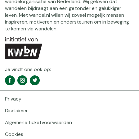
wandelorganisatie van Nederland. Wij geloven dat
wandelen bijdraagt aan een gezonder en gelukkiger
leven. Met wandel.nl willen wij zoveel mogelijk mensen
inspireren, motiveren en ondersteunen om in beweging
te komen via wandelen.
Je vindt ons ook op:
Social
Facebook
Instagram
Twitter
media
navigatie
Privacy
Footer
navigatie
Disclaimer
Algemene ticketvoorwaarden
Cookies