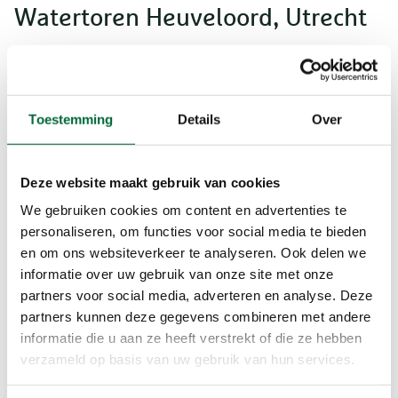
Watertoren Heuveloord, Utrecht
In Utrecht staan maar liefst vier watertorens. In
watertoren Heuveloord, die in neo-Hollandse
renaissance-stijl is gebouwd, is een restaurant
gevestigd op de bovenste twee verdiepingen en
Toestemming
Details
Over
op de begane grond zit een café met terras. De
unieke muzikale audiotour ‘Rondje
Deze website maakt gebruik van cookies
Rotsoord’ voert je langs historische plekken in de
wijk. Met historicus en stadsgids Bart van
We gebruiken cookies om content en advertenties te
Mierlo wandel je een kleine drie kilometer langs
personaliseren, om functies voor social media te bieden
cultureel erfgoed en maak je kennis met
en om ons websiteverkeer te analyseren. Ook delen we
Utrechtse artiesten.
informatie over uw gebruik van onze site met onze
partners voor social media, adverteren en analyse. Deze
partners kunnen deze gegevens combineren met andere
Bekijk de audiotour
informatie die u aan ze heeft verstrekt of die ze hebben
verzameld op basis van uw gebruik van hun services.