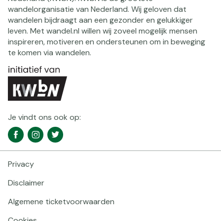
wandelorganisatie van Nederland. Wij geloven dat
wandelen bijdraagt aan een gezonder en gelukkiger
leven. Met wandel.nl willen wij zoveel mogelijk mensen
inspireren, motiveren en ondersteunen om in beweging
te komen via wandelen.
Je vindt ons ook op:
Social
Facebook
Instagram
Twitter
media
navigatie
Privacy
Footer
navigatie
Disclaimer
Algemene ticketvoorwaarden
Cookies