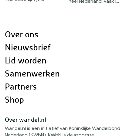
heel Nederland, vaak i...
N
af
Doormat
Over ons
navigatie
Nieuwsbrief
Lid worden
Samenwerken
Partners
Shop
Over wandel.nl
Wandel.nl is een initiatief van Koninklijke Wandelbond
Nederland (KWbN). KWbN is de grootste