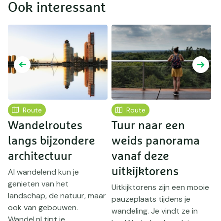
Ook interessant
Route
Route
Wandelroutes
Tuur naar een
D
langs bijzondere
weids panorama
architectuur
vanaf deze
h
uitkijktorens
S
Al wandelend kun je
genieten van het
Uitkijktorens zijn een mooie
I
landschap, de natuur, maar
pauzeplaats tijdens je
w
ook van gebouwen.
wandeling. Je vindt ze in
f
Wandel.nl tipt je ...