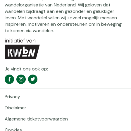
wandelorganisatie van Nederland. Wij geloven dat
wandelen bijdraagt aan een gezonder en gelukkiger
leven. Met wandel.nl willen wij zoveel mogelijk mensen
inspireren, motiveren en ondersteunen om in beweging
te komen via wandelen.
Je vindt ons ook op:
Social
Facebook
Instagram
Twitter
media
navigatie
Privacy
Footer
navigatie
Disclaimer
Algemene ticketvoorwaarden
Cookies