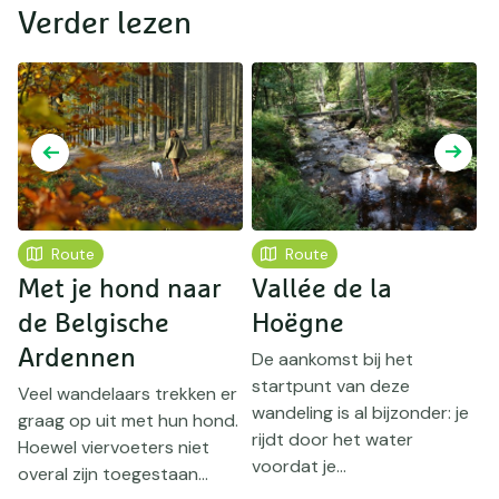
Verder lezen
Route
Route
Met je hond naar
Vallée de la
de Belgische
Hoëgne
t
Ardennen
i
De aankomst bij het
startpunt van deze
Veel wandelaars trekken er
H
wandeling is al bijzonder: je
graag op uit met hun hond.
z
rijdt door het water
Hoewel viervoeters niet
o
voordat je...
overal zijn toegestaan...
l