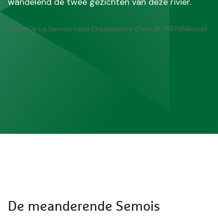
wandelend de twee gezichten van deze rivier.
Vallée De La Semois nabij Chassepierre (Foto © VISITWallonia)
De meanderende Semois