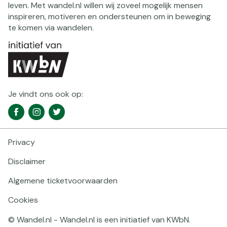
leven. Met wandel.nl willen wij zoveel mogelijk mensen
inspireren, motiveren en ondersteunen om in beweging
te komen via wandelen.
Je vindt ons ook op:
Social
Facebook
Instagram
Twitter
media
navigatie
Privacy
Footer
navigatie
Disclaimer
Algemene ticketvoorwaarden
Cookies
© Wandel.nl - Wandel.nl is een initiatief van KWbN.