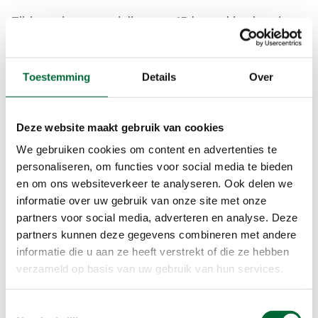
Tijdens deze wandeling van 15 km zul je zien dat
veel van de gebouwen van Dudok nog fier
overeind staan. Sommige schoolgebouwen zijn
zelfs nog in gebruik als school, zoals de
Toestemming
Details
Over
Lorentzschool. De route neemt je ook verder mee
’t Gooi in langs Laren, waar onderwijsvernieuwer
Maria Montessori woonde. De wandeling eindigt
Deze website maakt gebruik van cookies
in Blaricum.
We gebruiken cookies om content en advertenties te
personaliseren, om functies voor social media te bieden
Bekijk de route
en om ons websiteverkeer te analyseren. Ook delen we
informatie over uw gebruik van onze site met onze
partners voor social media, adverteren en analyse. Deze
partners kunnen deze gegevens combineren met andere
informatie die u aan ze heeft verstrekt of die ze hebben
verzameld op basis van uw gebruik van hun services.
Toestemmingsselectie