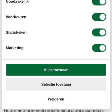
Noodzakelijk
Voorkeuren
Statistieken
Marketing
Alles toestaan
Frankeskoalle, Eernewoude. (Foto: © scholenopdekaart.nl)
Selectie toestaan
Dorpsscholen in het Friese
Eernewoude
Weigeren
Behalve de grote scholen van Dudok kent
Nederland nog veel meer kleinere dorpsscholen.