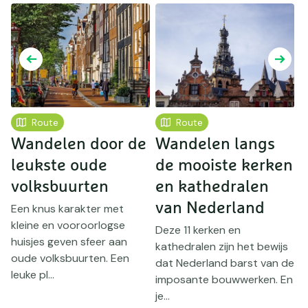
Route
Route
Wandelen door de
Wandelen langs
leukste oude
de mooiste kerken
h
volksbuurten
en kathedralen
van Nederland
l
e
Een knus karakter met
kleine en vooroorlogse
Deze 11 kerken en
V
huisjes geven sfeer aan
kathedralen zijn het bewijs
h
n
oude volksbuurten. Een
dat Nederland barst van de
v
leuke pl...
imposante bouwwerken. En
W
je...