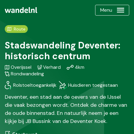
Menu
Route
Stadswandeling Deventer:
historisch centrum
Gebied
Karakteristiek
Afstand
Soort
Overijssel
Verhard
4km
/
wandeling
Rondwandeling
Regio
Rolstoeltoegankelijk
Huisdieren toegestaan
Deventer, een stad aan de oevers van de IJssel
die vaak bezongen wordt. Ontdek de charme van
de oude binnenstad. En natuurlijk neem je een
kijkje bij JB Bussink van de Deventer Koek.