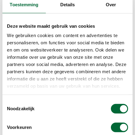
Toestemming
Details
Over
Deze website maakt gebruik van cookies
We gebruiken cookies om content en advertenties te
personaliseren, om functies voor social media te bieden
en om ons websiteverkeer te analyseren. Ook delen we
informatie over uw gebruik van onze site met onze
partners voor social media, adverteren en analyse. Deze
partners kunnen deze gegevens combineren met andere
informatie die u aan ze heeft verstrekt of die ze hebben
verzameld op basis van uw gebruik van hun services.
Deventer Koek. (Foto: © Deventer Koekwinkel, JB Bussink)
Toestemmingsselectie
Deventer Koek
Noodzakelijk
Wie Deventer zegt, zegt Deventer Koek. Deze
beroemde lekkernij wordt al sinds de 15e eeuw
Voorkeuren