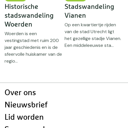
Historische
Stadswandeling
stadswandeling
Vianen
W
Woerden
Op een kwartiertje rijden
G
van de stad Utrecht ligt
h
e
Woerden is een
het gezellige stadje Vianen.
s
vestingstad met ruim 200
Een middeleeuwse sta...
zi
jaar geschiedenis en is de
sfeervolle huiskamer van de
regio...
Doormat
Over ons
navigatie
Nieuwsbrief
Lid worden