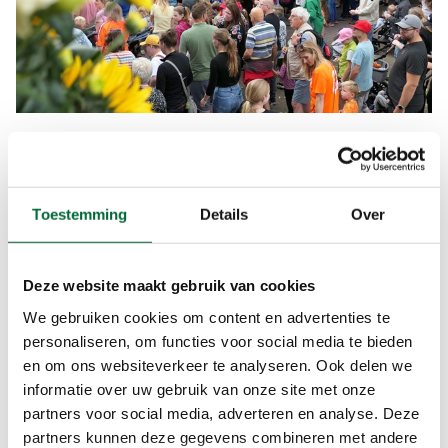
Pak je agenda!
De komende maanden staan er volop mooie
evenementen gepland, van de 30 van Zandvoort
Toestemming
Details
Over
tot de Kennedymars en de Nacht van de
Vluchteling. Allemaal tochten waar je met training
naartoe kunt werken. Dus: pak je agenda, kies een
Deze website maakt gebruik van cookies
datum en schrijf je in. Net als die 4 op de 10 jonge
We gebruiken cookies om content en advertenties te
wandelaars die het al doet. Eén ding is zeker: die
personaliseren, om functies voor social media te bieden
eerste langeafstandswandeling ga je nooit
en om ons websiteverkeer te analyseren. Ook delen we
vergeten.
informatie over uw gebruik van onze site met onze
partners voor social media, adverteren en analyse. Deze
partners kunnen deze gegevens combineren met andere
Mooie wandelevenementen de