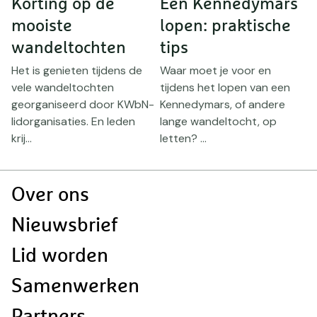
n
Korting op de
Een Kennedymars
mooiste
lopen: praktische
wandeltochten
tips
O
k
Het is genieten tijdens de
Waar moet je voor en
K
vele wandeltochten
tijdens het lopen van een
N
georganiseerd door KWbN-
Kennedymars, of andere
lidorganisaties. En leden
lange wandeltocht, op
krij...
letten? ...
Doormat
Over ons
navigatie
Nieuwsbrief
Lid worden
Samenwerken