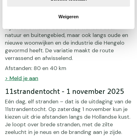
Van vrijdag 10 op zaterdag 11 oktober staat
Hengelo in het teken van de Kennedymars. Deze
Weigeren
tocht laat je de stad en haar omgeving op een
bijzondere manier beleven. Je wandelt door
natuur en buitengebied, maar ook langs oude en
nieuwe woonwijken en de industrie die Hengelo
gevormd heeft. De variatie maakt de route
verrassend en afwisselend.
Afstanden: 80 en 40 km
> Meld je aan
11strandentocht - 1 november 2025
Eén dag, elf stranden – dat is de uitdaging van de
11strandentocht. Op zaterdag 1 november kun je
kiezen uit drie afstanden langs de Hollandse kust.
Je loopt over brede stranden, met de zilte
zeelucht in je neus en de branding aan je zijde.