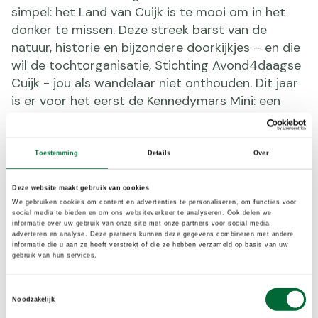
simpel: het Land van Cuijk is te mooi om in het
donker te missen. Deze streek barst van de
natuur, historie en bijzondere doorkijkjes – en die
wil de tochtorganisatie, Stichting Avond4daagse
Cuijk - jou als wandelaar niet onthouden. Dit jaar
is er voor het eerst de Kennedymars Mini: een
gezellige 8 kilometer tocht voor de jeugd, met
start om 18:00 uur op 9 mei. Een feestelijk
moment, want terwijl de jongste wandelaars hun
Toestemming
Details
Over
tocht starten, komen de helden van de 80
kilometer langzaamaan binnen. Een mooie
Deze website maakt gebruik van cookies
We gebruiken cookies om content en advertenties te personaliseren, om functies voor
samenkomst van jong en oud!
social media te bieden en om ons websiteverkeer te analyseren. Ook delen we
informatie over uw gebruik van onze site met onze partners voor social media,
adverteren en analyse. Deze partners kunnen deze gegevens combineren met andere
informatie die u aan ze heeft verstrekt of die ze hebben verzameld op basis van uw
gebruik van hun services.
Inschrijven
Toestemmingsselectie
Noodzakelijk