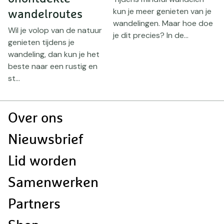
kun je meer genieten van je
wandelroutes
S
wandelingen. Maar hoe doe
d
Wil je volop van de natuur
je dit precies? In de...
w
genieten tijdens je
h
wandeling, dan kun je het
a
beste naar een rustig en
st...
Doormat
Over ons
navigatie
Nieuwsbrief
Lid worden
Samenwerken
Partners