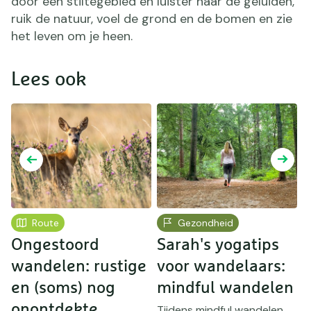
door een stiltegebied en luister naar de geluiden,
ruik de natuur, voel de grond en de bomen en zie
het leven om je heen.
Lees ook
Route
Gezondheid
Ongestoord
Sarah's yogatips
M
wandelen: rustige
voor wandelaars:
W
en (soms) nog
mindful wandelen
l
onontdekte
h
Tijdens mindful wandelen