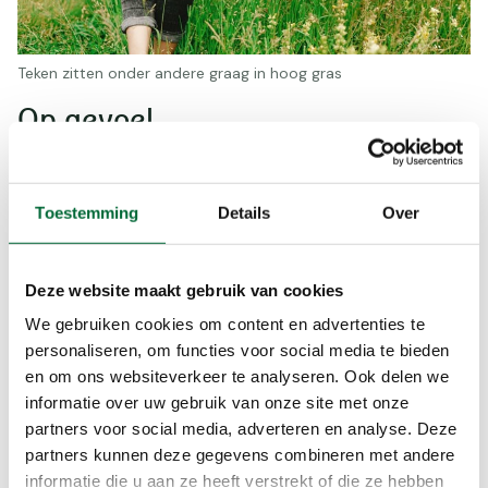
Teken zitten onder andere graag in hoog gras
Op gevoel
De natuur voelen, dat kan met je handen, maar
ook met je voeten! Bijvoorbeeld op een van de
Toestemming
Details
Over
blotevoetenpaden. Schoenen uit, sokken uit en
wandelen over zeebodem, modder, stenen, gras,
mos en hout. Ervaar allerlei soorten natuurgrond:
Deze website maakt gebruik van cookies
concentreer je op de structuur en hoe dat voelt.
Op
www.blotevoetenwandelingen.nl
vind je
We gebruiken cookies om content en advertenties te
verschillende georganiseerde routes. Sommige
personaliseren, om functies voor social media te bieden
en om ons websiteverkeer te analyseren. Ook delen we
paden zijn vrij toegankelijk om op blote voeten te
informatie over uw gebruik van onze site met onze
wandelen, zoals blotevoetenpad Opende
partners voor social media, adverteren en analyse. Deze
Westerkwartier (3 kilometer).
partners kunnen deze gegevens combineren met andere
informatie die u aan ze heeft verstrekt of die ze hebben