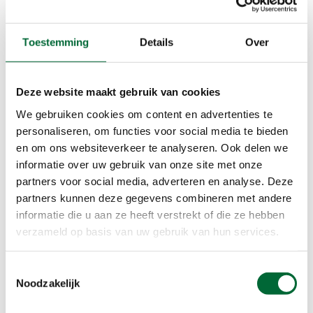
een andere kleur heeft dan alle andere blaadjes,
hondenpoep.
Toestemming
Details
Over
Zintuig 2: horen
Vervolgens loop je een stukje met de focus
Deze website maakt gebruik van cookies
gericht op: wat hoor ik? Je zult merken dat je veel
We gebruiken cookies om content en advertenties te
meer hoort nu je er aandacht op vestigt. Wees je
personaliseren, om functies voor social media te bieden
bewust van alle geluiden die je hoort. Hoor je de
en om ons websiteverkeer te analyseren. Ook delen we
vogels, het ruisen van de wind door de bomen,
informatie over uw gebruik van onze site met onze
het verkeer, je eigen voetstappen?
partners voor social media, adverteren en analyse. Deze
partners kunnen deze gegevens combineren met andere
informatie die u aan ze heeft verstrekt of die ze hebben
verzameld op basis van uw gebruik van hun services.
Toestemmingsselectie
Noodzakelijk