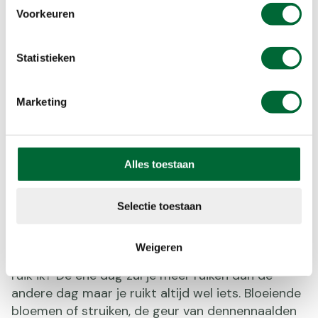
Voorkeuren
Statistieken
Marketing
Alles toestaan
Selectie toestaan
Zintuig 3: ruiken
Weigeren
De volgende stap is de focus verleggen naar: wat
ruik ik? De ene dag zul je meer ruiken dan de
andere dag maar je ruikt altijd wel iets. Bloeiende
bloemen of struiken, de geur van dennennaalden