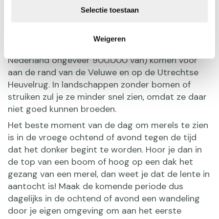
Eigenlijk maakt het niet zoveel uit waar je gaat
Selectie toestaan
wandelen als je merels wilt zien. Je kunt ze vooral
zien in groene buitenwijken en in bossen met veel
Weigeren
begroeiing. De meeste broedparen (hier zijn er in
Nederland ongeveer 900.000 van) komen voor
aan de rand van de Veluwe en op de Utrechtse
Heuvelrug. In landschappen zonder bomen of
struiken zul je ze minder snel zien, omdat ze daar
niet goed kunnen broeden.
Het beste moment van de dag om merels te zien
is in de vroege ochtend of avond tegen de tijd
dat het donker begint te worden. Hoor je dan in
de top van een boom of hoog op een dak het
gezang van een merel, dan weet je dat de lente in
aantocht is! Maak de komende periode dus
dagelijks in de ochtend of avond een wandeling
door je eigen omgeving om aan het eerste