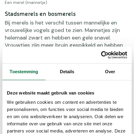
Een merel (mannetje)
Stadsmerels en bosmerels
Bij merels is het verschil tussen mannelijke en
vrouwelijke vogels goed te zien. Mannetjes zijn
helemaal zwart en hebben een gele snavel.
Vrouwtjes zijn meer bruin gespikkeld en hebben
een minder fel gekleurde snavel. Maar er zijn meer
verschillen tussen merels. Uit onderzoeken is
gebleken dat merels die in het bos leven
Toestemming
Details
Over
verschillen van merels die in stedelijke gebieden
voorkomen. Zo zouden stadsmerels harder zingen
om boven het drukke verkeer uit te komen. Ook
Deze website maakt gebruik van cookies
zingen ze eerder in het voorjaar, omdat er in
We gebruiken cookies om content en advertenties te
stedelijke gebieden meer licht is. En ze zouden
personaliseren, om functies voor social media te bieden
wat zwaarder zijn dan hun ‘soortgenoten’ in het
en om ons websiteverkeer te analyseren. Ook delen we
bos. Als je zowel in het bos als door je eigen
informatie over uw gebruik van onze site met onze
woonwijk wandelt, moet je dus maar eens
partners voor social media, adverteren en analyse. Deze