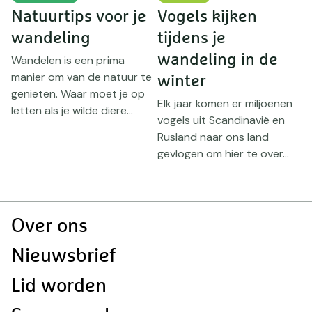
Natuurtips voor je
Vogels kijken
22
wandeling
tijdens je
wandeling in de
Wandelen is een prima
manier om van de natuur te
u
winter
genieten. Waar moet je op
W
Elk jaar komen er miljoenen
letten als je wilde diere...
j
vogels uit Scandinavië en
B
Rusland naar ons land
T
gevlogen om hier te over...
vl
Doormat
Over ons
navigatie
Nieuwsbrief
Lid worden