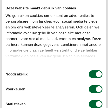
Deze website maakt gebruik van cookies
We gebruiken cookies om content en advertenties te
personaliseren, om functies voor social media te bieden
en om ons websiteverkeer te analyseren. Ook delen we
informatie over uw gebruik van onze site met onze
partners voor social media, adverteren en analyse. Deze
partners kunnen deze gegevens combineren met andere
informatie die u aan ze heeft verstrekt of die ze hebben
verzameld op basis van uw gebruik van hun services.
Toestemmingsselectie
Kasteel Hoekelum, foto: Saskia van den Brand
Noodzakelijk
Beukenlanen en een kasteel
Voorkeuren
Ik loop door de tunnel en kom in Natuurgebied
Hoekelum. Het is zeker de moeite waard om hier
langer te blijven. Hier zijn verschillende
Statistieken