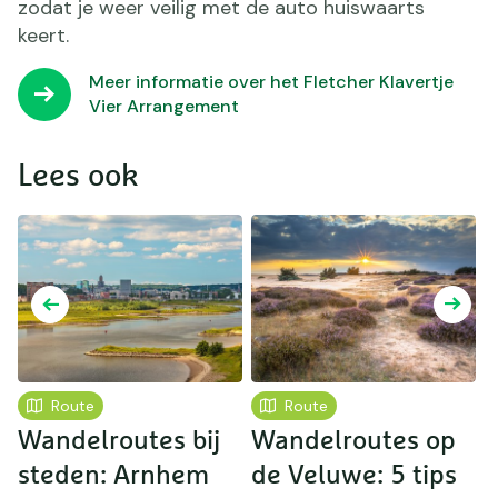
zodat je weer veilig met de auto huiswaarts
keert.
Meer informatie over het Fletcher Klavertje
Vier Arrangement
Lees ook
Route
Route
Wandelroutes bij
Wandelroutes op
S
steden: Arnhem
de Veluwe: 5 tips