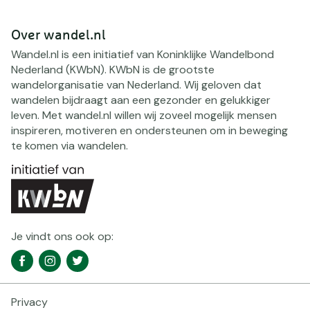
Over wandel.nl
Wandel.nl is een initiatief van Koninklijke Wandelbond
Nederland (KWbN). KWbN is de grootste
wandelorganisatie van Nederland. Wij geloven dat
wandelen bijdraagt aan een gezonder en gelukkiger
leven. Met wandel.nl willen wij zoveel mogelijk mensen
inspireren, motiveren en ondersteunen om in beweging
te komen via wandelen.
Je vindt ons ook op:
Social
Facebook
Instagram
Twitter
media
navigatie
Privacy
Footer