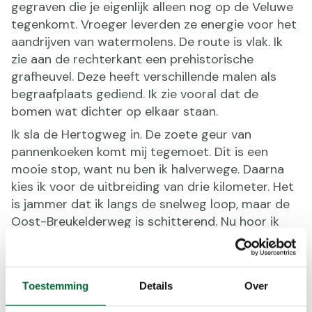
gegraven die je eigenlijk alleen nog op de Veluwe
tegenkomt. Vroeger leverden ze energie voor het
aandrijven van watermolens. De route is vlak. Ik
zie aan de rechterkant een prehistorische
grafheuvel. Deze heeft verschillende malen als
begraafplaats gediend. Ik zie vooral dat de
bomen wat dichter op elkaar staan.
Ik sla de Hertogweg in. De zoete geur van
pannenkoeken komt mij tegemoet. Dit is een
mooie stop, want nu ben ik halverwege. Daarna
kies ik voor de uitbreiding van drie kilometer. Het
is jammer dat ik langs de snelweg loop, maar de
Oost-Breukelderweg is schitterend. Nu hoor ik
erg goed het lawaai van auto’s, terwijl de
kolossale en lange rijen bomen erg mooi zijn.
Toestemming
Details
Over