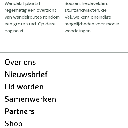
Wandel.nl plaatst
Bossen, heidevelden,
V
regelmatig een overzicht
stuifzandvlakten, de
n
van wandelroutes rondom
Veluwe kent oneindige
J
een grote stad. Op deze
mogelijkheden voor mooie
V
pagina vi...
wandelingen...
Doormat
Over ons
navigatie
Nieuwsbrief
Lid worden
Samenwerken
Partners
Shop