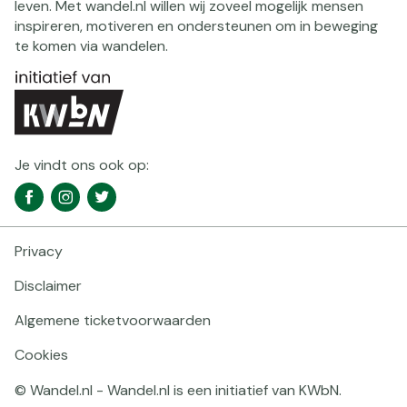
leven. Met wandel.nl willen wij zoveel mogelijk mensen
inspireren, motiveren en ondersteunen om in beweging
te komen via wandelen.
Je vindt ons ook op:
Social
Facebook
Instagram
Twitter
media
navigatie
Privacy
Footer
navigatie
Disclaimer
Algemene ticketvoorwaarden
Cookies
© Wandel.nl - Wandel.nl is een initiatief van KWbN.