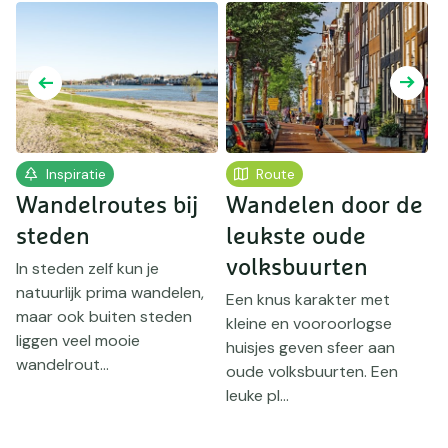
Inspiratie
Route
Wandelroutes bij
Wandelen door de
n
steden
leukste oude
w
volksbuurten
K
In steden zelf kun je
natuurlijk prima wandelen,
Een knus karakter met
maar ook buiten steden
kleine en vooroorlogse
E
liggen veel mooie
huisjes geven sfeer aan
W
wandelrout...
oude volksbuurten. Een
de
V
leuke pl...
n
ja