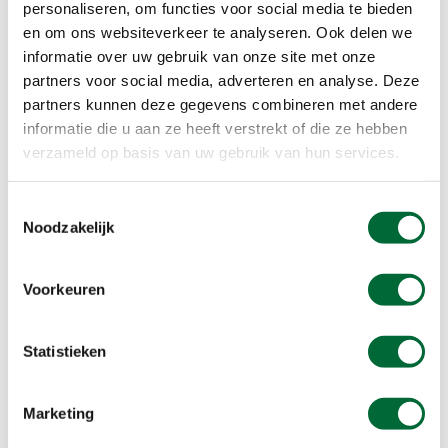
personaliseren, om functies voor social media te bieden
In Groningen zijn de hofjes geen hofjes maar
en om ons websiteverkeer te analyseren. Ook delen we
gasthuizen: woningen voor pestlijders, criminelen
informatie over uw gebruik van onze site met onze
en andere randfiguren. Maar de sfeer die rond
partners voor social media, adverteren en analyse. Deze
gasthuis of hofje hangt is inmiddels vergelijkbaar:
partners kunnen deze gegevens combineren met andere
sereen, verborgen, ingetogen.
Wandelroute
informatie die u aan ze heeft verstrekt of die ze hebben
1
:
rondwandeling | 8 km | Start: diverse
verzameld op basis van uw gebruik van hun services.
locaties.
Wandelroute 2
: rondwandeling van 7 km.
Start: Groningen Centraal Station.
Hier
vind je
Toestemmingsselectie
een stadsplattegrond met de route.
Noodzakelijk
4. Jordaanse hofjes: Niet vloeken, niet
Voorkeuren
kijven
De Jordaan is een hit voor hofjesverzamelaars.
Statistieken
Het is er druk en vandaar ook opvallend vaak het
verzoek stil te zijn. Niet te schreeuwen, kijven of
vloeken.
Wandelroute
: rondwandeling van 6 km.
Marketing
Start: Amsterdam CS. De twaalf hofjes zijn