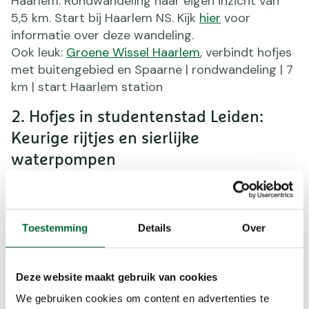
Haarlem. Rondwandeling naar eigen inzicht van
5,5 km. Start bij Haarlem NS. Kijk
hier
voor
informatie over deze wandeling.
Ook leuk:
Groene Wissel Haarlem
, verbindt hofjes
met buitengebied en Spaarne | rondwandeling | 7
km | start Haarlem station
2. Hofjes in studentenstad Leiden:
Keurige rijtjes en sierlijke
waterpompen
Langs zeventien hofjes in bruisende
studentenstad. Een kant en klare hofjeswandeling
heeft Leiden niet, maar met
deze interactieve
Toestemming
Details
Over
kaart
kun je zelf je route langs 56 Leidse hofjes
samenstellen.
Deze website maakt gebruik van cookies
3. De mooiste van Groningen: Voor
We gebruiken cookies om content en advertenties te
maagden, dollen en zeelui