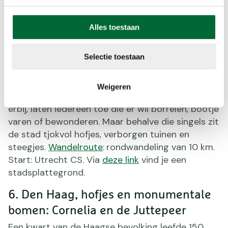
doordeweeks bijna allemaal te bezoeken.
Zaterdag en zondag is een aantal gesloten.
Alles toestaan
Een routekaart met hofjes en uitleg vind je
hier
.
5. Oeroude bedstedes in Utrecht:
Selectie toestaan
Tourists love them
De singels van Utrecht zijn de torenhoge
Weigeren
trekpleister van de stad. Open en bloot liggen ze
erbij, laten iedereen toe die er wil borrelen, bootje
varen of bewonderen. Maar behalve die singels zit
de stad tjokvol hofjes, verborgen tuinen en
steegjes.
Wandelroute
:
rondwandeling van 10 km.
Start: Utrecht CS. Via
deze link
vind je een
stadsplattegrond.
6. Den Haag, hofjes en monumentale
bomen: Cornelia en de Juttepeer
Een kwart van de Haagse bevolking leefde 150