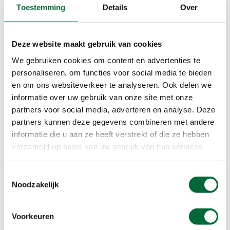
Toestemming
Details
Over
Vlak na Gieten sta je ineens tussen de
grafheuvels. In totaal 26 grafheuvels staan er in
dit bosje, dat het Zwanemeerbos heet.
Deze website maakt gebruik van cookies
Tusschenwater, etappe 18
We gebruiken cookies om content en advertenties te
Het landschap verandert op de grens van de
personaliseren, om functies voor social media te bieden
provincies Drenthe en Groningen. Na het
en om ons websiteverkeer te analyseren. Ook delen we
pittoreske brinkdorp Zuidlaren wandel je door het
informatie over uw gebruik van onze site met onze
nieuwe natuurgebied Tusschenwater, waar
partners voor social media, adverteren en analyse. Deze
drinkwaterwinning, waterberging en
partners kunnen deze gegevens combineren met andere
natuurontwikkeling hand in hand gaan. Het natte
informatie die u aan ze heeft verstrekt of die ze hebben
moerasgebied biedt een thuis aan vele
verzameld op basis van uw gebruik van hun services.
vogelsoorten.
Toestemmingsselectie
Noodzakelijk
Voorkeuren