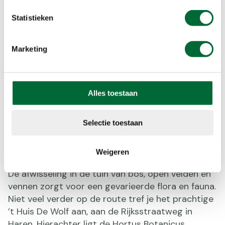
Statistieken
Marketing
Alles toestaan
Paterswolde
Landgoederengordel Paterswolde, etappe 19
Selectie toestaan
Het landgoed Vosbergen, met de prachtig
aangelegde tuin in Engelse landschapsstijl, maakt
Weigeren
deel uit van de landgoederengordel Paterswolde.
De afwisseling in de tuin van bos, open velden en
vennen zorgt voor een gevarieerde flora en fauna.
Niet veel verder op de route tref je het prachtige
’t Huis De Wolf aan, aan de Rijksstraatweg in
Haren. Hierachter ligt de Hortus Botanicus