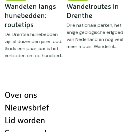
Wandelen langs
Wandelroutes in
g
hunebedden:
Drenthe
v
routetips
N
Drie nationale parken, het
enige geologische erfgoed
De Drentse hunebedden
van Nederland en nog veel
zijn al duizenden jaren oud.
N
meer moois. Wandel.nl...
Sinds een paar jaar is het
D
verboden om op hunebed...
g
h
E
Doormat
Over ons
navigatie
Nieuwsbrief
Lid worden