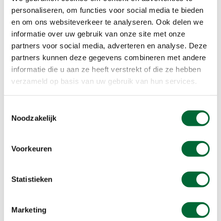
personaliseren, om functies voor social media te bieden
en om ons websiteverkeer te analyseren. Ook delen we
informatie over uw gebruik van onze site met onze
partners voor social media, adverteren en analyse. Deze
partners kunnen deze gegevens combineren met andere
informatie die u aan ze heeft verstrekt of die ze hebben
De Arnsberg in Sauerland
verzameld op basis van uw gebruik van hun services.
Het middeleeuwse Arnsberg
Toestemmingsselectie
Aan het eind van de Sauerland Waldroute kom je
Noodzakelijk
aan in Arnsberg. De plaats werd voor het eerst
genoemd in het jaar 789 na Christus en kent een
Voorkeuren
eeuwenoude geschiedenis. Ontdek hier het
prachtige middeleeuwse centrum en de
indrukwekkende burchtruïne!
Statistieken
5-daagse wandelvakantie door
Marketing