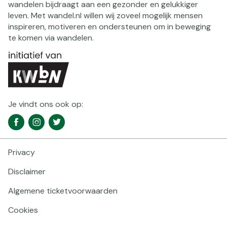
wandelen bijdraagt aan een gezonder en gelukkiger
leven. Met wandel.nl willen wij zoveel mogelijk mensen
inspireren, motiveren en ondersteunen om in beweging
te komen via wandelen.
Je vindt ons ook op:
Social
Facebook
Instagram
Twitter
media
navigatie
Privacy
Footer
navigatie
Disclaimer
Algemene ticketvoorwaarden
Cookies