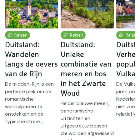
Reizen
Reizen
Reizen
Duitsland:
Duitsland:
Duitsl
Wandelen
Unieke
Verken
langs de oevers
combinatie van
popula
van de Rijn
meren en bos
Vulkaa
in het Zwarte
De midden-Rijn is een
De Vulkaane
perfecte plek om de
jaren popu
Woud
romantische
Nederlands
Helder blauwe meren,
wandelpaden te
niet voor 
panoramische
ontdekken en de
relatief kor
uitzichten en
typische streek...
uitgestrekte bossen
die worden afgewisseld