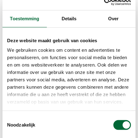
Toestemming
Details
Over
Trillemarka Rollagsfjell. (Foto: © Pexels, Barnabas Davoti)
Deze website maakt gebruik van cookies
Trillemarka Rollagsfjell-bos,
We gebruiken cookies om content en advertenties te
Noorwegen
personaliseren, om functies voor social media te bieden
en om ons websiteverkeer te analyseren. Ook delen we
Schrikt kou je niet af, dan is een tripje naar
informatie over uw gebruik van onze site met onze
Noorwegen zeker de moeite waard. Een aanrader
partners voor social media, adverteren en analyse. Deze
voor prachtige boswandelingen is het Trillemarka
partners kunnen deze gegevens combineren met andere
Rollagsfjell-bos, gelegen in Nationaal Park
informatie die u aan ze heeft verstrekt of die ze hebben
Hardangervidda en op het grootste bergplateau
verzameld op basis van uw gebruik van hun services.
van Noord-Europa. Het bos bestaat voornamelijk
uit loofbomen. Van kale rotsen tot oude
Toestemmingsselectie
moerassen en bijzondere flora en fauna, in
Noodzakelijk
Trillemarka Rollagsfjell is het allemaal te vinden.