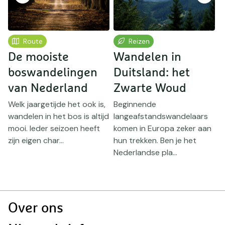
Route
Reizen
De mooiste
Wandelen in
W
n
boswandelingen
Duitsland: het
B
van Nederland
Zwarte Woud
Welk jaargetijde het ook is,
Beginnende
Z
n
wandelen in het bos is altijd
langeafstandswandelaars
a
mooi. Ieder seizoen heeft
komen in Europa zeker aan
A
zijn eigen char...
hun trekken. Ben je het
c
Nederlandse pla...
d
Doormat
Over ons
navigatie