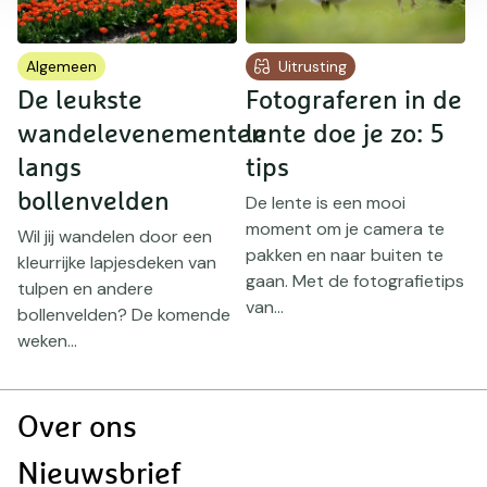
Algemeen
Uitrusting
De leukste
Fotograferen in de
wandelevenementen
lente doe je zo: 5
o
langs
tips
bollenvelden
De lente is een mooi
I
moment om je camera te
l
Wil jij wandelen door een
pakken en naar buiten te
f
kleurrijke lapjesdeken van
gaan. Met de fotografietips
b
e
tulpen en andere
van...
.
bollenvelden? De komende
weken...
Doormat
Over ons
navigatie
Nieuwsbrief