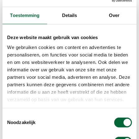
wandelingen zijn zo gezellig en
Toestemming
Details
Over
ik kom op plaatsen, waar ik nog
nooit geweest ben. En door de
Deze website maakt gebruik van cookies
nieuwe contacten met leuke
We gebruiken cookies om content en advertenties te
personaliseren, om functies voor social media te bieden
mensen heb ik ook andere
en om ons websiteverkeer te analyseren. Ook delen we
uitstapjes.” - Wandelaar
informatie over uw gebruik van onze site met onze
partners voor social media, adverteren en analyse. Deze
partners kunnen deze gegevens combineren met andere
Wandel jij ook mee, als
informatie die u aan ze heeft verstrekt of die ze hebben
verzameld op basis van uw gebruik van hun services.
wandelaar of begeleider?
Iedereen is van harte welkom. Aanmelden is niet
Toestemmingsselectie
nodig; de wandelingen starten altijd op een vaste
Noodzakelijk
plek en tijd. Vind eenvoudig een wandeling bij jou
in de buurt via onderstaande button. Wil je als