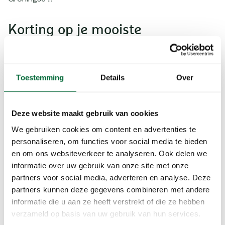
Korting op je mooiste
wandeluitrusting
Toestemming
Details
Over
Deze website maakt gebruik van cookies
We gebruiken cookies om content en advertenties te
personaliseren, om functies voor social media te bieden
Algemeen
Algemeen
en om ons websiteverkeer te analyseren. Ook delen we
informatie over uw gebruik van onze site met onze
n
25% korting op
Skéépe
C
partners voor social media, adverteren en analyse. Deze
Bauerfeind Sports-
wandelwol: 30%
k
partners kunnen deze gegevens combineren met andere
assortiment
korting
C
informatie die u aan ze heeft verstrekt of die ze hebben
o
verzameld op basis van uw gebruik van hun services.
Ondersteun je lichaam bij
Comfortabel wandelen
v