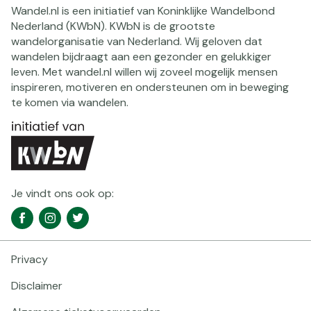
Wandel.nl is een initiatief van Koninklijke Wandelbond
Nederland (KWbN). KWbN is de grootste
wandelorganisatie van Nederland. Wij geloven dat
wandelen bijdraagt aan een gezonder en gelukkiger
leven. Met wandel.nl willen wij zoveel mogelijk mensen
inspireren, motiveren en ondersteunen om in beweging
te komen via wandelen.
Je vindt ons ook op:
Social
Facebook
Instagram
Twitter
media
navigatie
Privacy
Footer
navigatie
Disclaimer