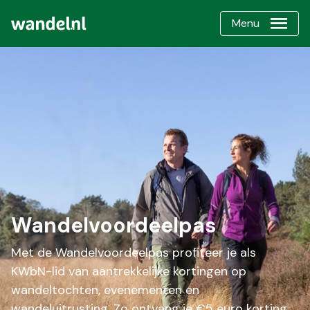
Menu
Wandelvoordeelpas
Met de Wandelvoordeelpas profiteer je als
KWbN-lid van aantrekkelijke kortingen op
wandeltochten, evenementen en
wandeluitrusting. Zo ontvang je €5 euro korting