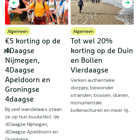
Algemeen
Algemeen
€5 korting op de
Tot wel 20%
K
ten
4Daagse
korting op de Duin
Nijmegen,
en Bollen
4Daagse
Vierdaagse
H
v
Apeldoorn en
Verken authentieke
g
dorpjes, bewonder
Groningse
l
stranden, bossen, duinen,
4daagse
kr
monumentale
Bij veel wandelaars staan
bollenschuren en meer tij...
ze op hun bucketlist: de
4Daagse Nijmegen,
4Daagse Apeldoorn en
Groningse ...