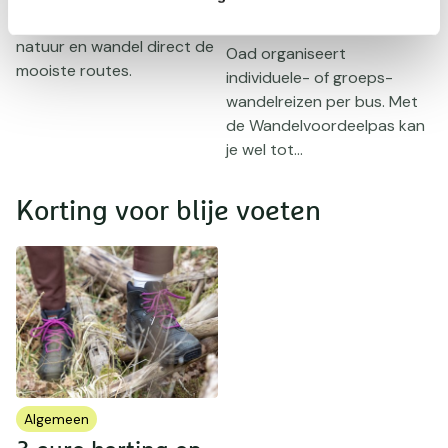
van Oad
Verblijf middenin in de
natuur en wandel direct de
Oad organiseert
A
mooiste routes.
individuele- of groeps-
j
wandelreizen per bus. Met
t
de Wandelvoordeelpas kan
n
je wel tot...
Korting voor blije voeten
Algemeen