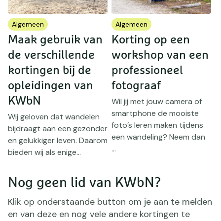
Algemeen
Algemeen
Maak gebruik van
Korting op een
M
n
de verschillende
workshop van een
d
kortingen bij de
professioneel
k
opleidingen van
fotograaf
o
KWbN
Wil jij met jouw camera of
smartphone de mooiste
Wij geloven dat wandelen
W
foto’s leren maken tijdens
bijdraagt aan een gezonder
b
een wandeling? Neem dan
en gelukkiger leven. Daarom
e
...
bieden wij als enige...
b
Nog geen lid van KWbN?
Klik op onderstaande button om je aan te melden
en van deze en nog vele andere kortingen te