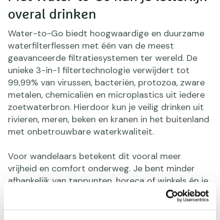
overal drinken
Water-to-Go biedt hoogwaardige en duurzame
waterfilterflessen met één van de meest
geavanceerde filtratiesystemen ter wereld. De
unieke 3-in-1 filtertechnologie verwijdert tot
99,99% van virussen, bacteriën, protozoa, zware
metalen, chemicaliën en microplastics uit iedere
zoetwaterbron. Hierdoor kun je veilig drinken uit
rivieren, meren, beken en kranen in het buitenland
met onbetrouwbare waterkwaliteit.
Voor wandelaars betekent dit vooral meer
vrijheid en comfort onderweg. Je bent minder
afhankelijk van tappunten, horeca of winkels én je
hoeft geen onnodig gewicht aan water mee te
dragen. Ideaal voor tijdens wandelingen,
meerdaagse trektochten en vakanties naar