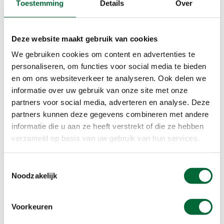
Toestemming
Details
Over
bestemmingen waar schoon drinkwater niet altijd
vanzelfsprekend is.
Deze website maakt gebruik van cookies
20% korting op alle waterflessen
We gebruiken cookies om content en advertenties te
personaliseren, om functies voor social media te bieden
met filter
en om ons websiteverkeer te analyseren. Ook delen we
Dankzij onze samenwerking tussen Water-to-Go
informatie over uw gebruik van onze site met onze
en KWbN kun je als lid met 20% korting shoppen
partners voor social media, adverteren en analyse. Deze
bij Water-to-Go. Bezoek Watertogo.nl en vul bij
partners kunnen deze gegevens combineren met andere
informatie die u aan ze heeft verstrekt of die ze hebben
het afrekenen de kortingscode in.
verzameld op basis van uw gebruik van hun services.
Bekijk de waterflessen met filter
Toestemmingsselectie
Noodzakelijk
Nog geen lid van KWbN
Voorkeuren
Klik op onderstaande button om je aan te melden
en van deze en nog vele andere kortingen te