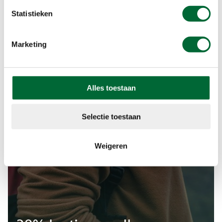
profiteren.
Statistieken
Lid worden
Marketing
Alles toestaan
Selectie toestaan
Weigeren