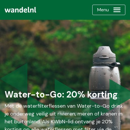
Menu
Water-to-Go: 20% korting
Met de waterfilterflessen van Water-to-Go drink
je onderweg veilig uit rivieren, meren of kranen in
het buitenland. Als KWbN-lid ontvang je 20%
korting op alle waterflessen met filter via de