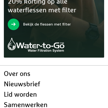
20% korting op alle
waterflessen met filter
Bekijk de flessen met filter
Doormat
Over ons
navigatie
Nieuwsbrief
Lid worden
Samenwerken