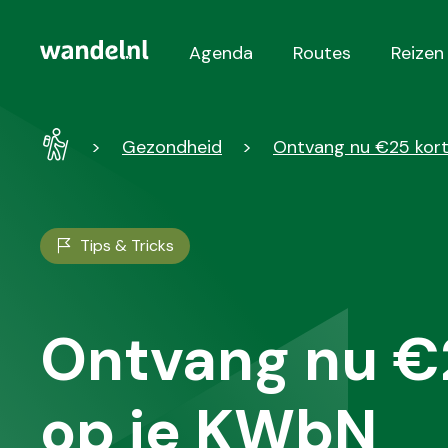
Agenda
Routes
Reizen
Hoofdnavigatie
Wandel
Gezondheid
Ontvang nu €25 korti
-
Home
Tips & Tricks
Ontvang nu €
op je KWbN