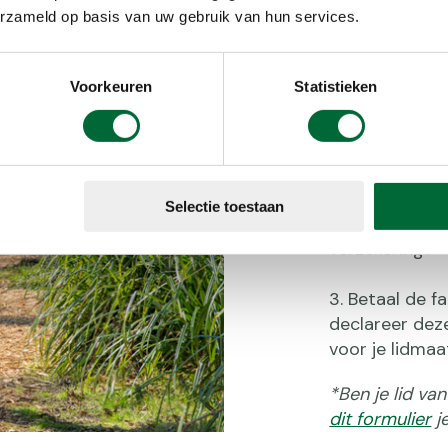
erzameld op basis van uw gebruik van hun services.
Voorkeuren
Statistieken
Hoe we
Ben je in 20
Selectie toestaan
En heb je ee
verzekering?
Betaal de f
declareer deze
voor je lidmaa
*Ben je lid va
dit formulier
j