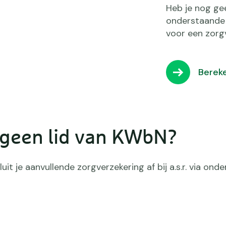
Heb je nog gee
onderstaande 
voor een zorgv
Bereke
 geen lid van KWbN?
it je aanvullende zorgverzekering af bij a.s.r. via ond