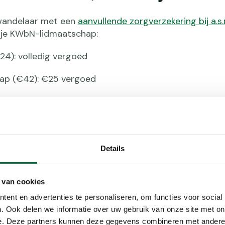
s wandelaar met een
aanvullende zorgverzekering bij a.s.r
 je KWbN-lidmaatschap:
24): volledig vergoed
ap (€42): €25 vergoed
 van een boswandeling of traint voor de 4Daagse: met
oeding van a.s.r. wandel je gezonder, bewuster én voo
ieve ledenvoordelen, inspiratie via Wandel.nl en de kr
rland letterlijk in beweging brengt.
Details
ie en sluit je zorgverzekering af
 van cookies
ent en advertenties te personaliseren, om functies voor social
. Ook delen we informatie over uw gebruik van onze site met on
e. Deze partners kunnen deze gegevens combineren met andere i