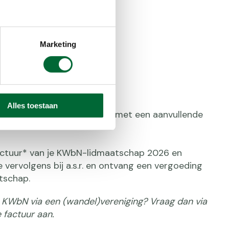
Marketing
rkt het?
26 lid van KWbN?
Alles toestaan
n zorgverzekering van a.s.r. met een aanvullende
actuur* van je KWbN-lidmaatschap 2026 en
 vervolgens bij a.s.r. en ontvang een vergoeding
tschap.
n KWbN via een (wandel)vereniging? Vraag dan via
e factuur aan.