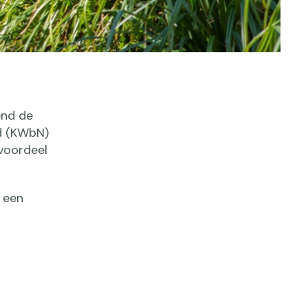
end de
nd (KWbN)
 voordeel
een