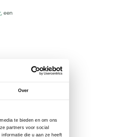
.
een
 een KWbN-
rdeliger.
acht van
Over
 media te bieden en om ons
ze partners voor social
nformatie die u aan ze heeft