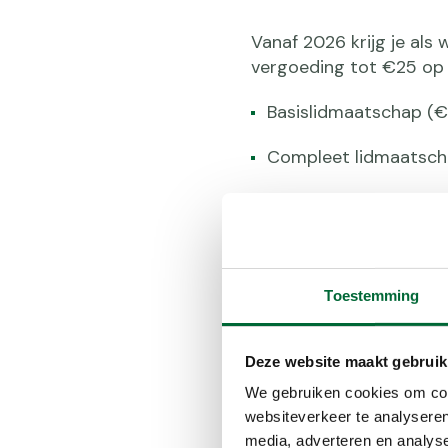
Vanaf 2026 krijg je al
vergoeding tot €25 op
Basislidmaatschap (€
Compleet lidmaatsch
Of je nu rustig geniet
lidmaatschap en de verg
Je profiteert van exclus
een community die Nede
Toestemming
Bereken je prem
Deze website maakt gebruik
We gebruiken cookies om cont
websiteverkeer te analyseren
media, adverteren en analys