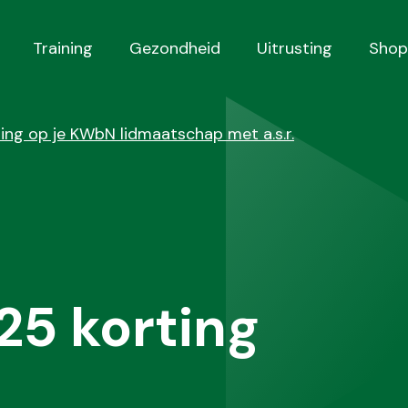
Training
Gezondheid
Uitrusting
Shop
ng op je KWbN lidmaatschap met a.s.r.
25 korting