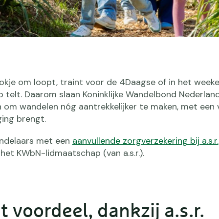
blokje om loopt, traint voor de 4Daagse of in het week
tap telt. Daarom slaan Koninklijke Wandelbond Nederla
en om wandelen nóg aantrekkelijker te maken, met een
ging brengt.
ndelaars met een
aanvullende zorgverzekering bij a.s.r.
het KWbN-lidmaatschap (van a.s.r.).
voordeel, dankzij a.s.r.