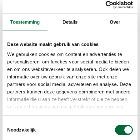
Vlaanderen vzw
Nog geen lid van KWbN?
Toestemming
Details
Over
Klik op onderstaande button om je aan te melden
en van deze en nog vele andere kortingen te
Deze website maakt gebruik van cookies
profiteren.
We gebruiken cookies om content en advertenties te
personaliseren, om functies voor social media te bieden
lid worden
en om ons websiteverkeer te analyseren. Ook delen we
informatie over uw gebruik van onze site met onze
partners voor social media, adverteren en analyse. Deze
partners kunnen deze gegevens combineren met andere
informatie die u aan ze heeft verstrekt of die ze hebben
verzameld op basis van uw gebruik van hun services.
Toestemmingsselectie
Noodzakelijk