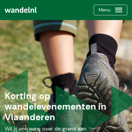
Menu
Korting op
wandelevenementen in
Vlaanderen
Wil jij ook eens over de grens aan