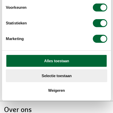
Voorkeuren
Statistieken
Bekijk alle voordelen van de
Marketing
Wandelvoordeelpas
Wandelvoordeelpas
Alles toestaan
Selectie toestaan
Weigeren
Doormat
Over ons