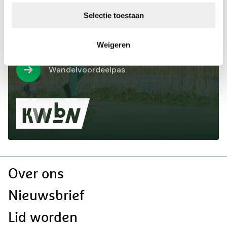
Selectie toestaan
Bekijk alle voordelen van de
Wandelvoordeelpas
Weigeren
Wandelvoordeelpas
Doormat
Over ons
navigatie
Nieuwsbrief
Lid worden