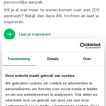
persoonlijke aanpak.
Wil je al wat meer te weten komen over wat ZDS
aanbiedt? Bekijk dan deze IML tochten en laat je
inspireren.
Laat je inspireren!
Hoe ontvang je de korting?
Toestemming
Details
Over
Als lid van de KWbN profiteer je van een fijne
korting op je wandelreis met ZDS. Boek hier jouw
aanvraag en ontvang van ZDS de kortingscode
Deze website maakt gebruik van cookies
die je kan gebruiken voor de reis. Kom je er niet
We gebruiken cookies om content en advertenties te
uit? Neem dan
contact
met ons op.
personaliseren, om functies voor social media te bieden
en om ons websiteverkeer te analyseren. Ook delen we
Nog geen lid van KWbN?
informatie over uw gebruik van onze site met onze
partners voor social media, adverteren en analyse. Deze