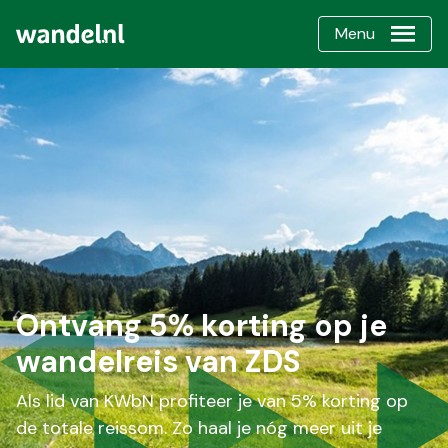
Menu
Ontvang 5% korting op je
wandelreis van ZDS
Als lid van KWbN profiteer je van 5% korting op
de totale reissom. Zo haal je nóg meer uit je