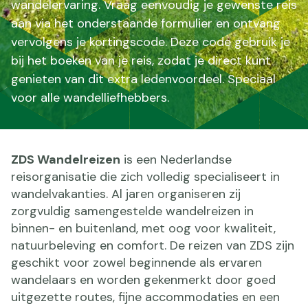
wandelervaring. Vraag eenvoudig je gewenste reis
aan via het onderstaande formulier en ontvang
vervolgens je kortingscode. Deze code gebruik je
bij het boeken van je reis, zodat je direct kunt
genieten van dit extra ledenvoordeel. Speciaal
voor alle wandelliefhebbers.
ZDS Wandelreizen
is een Nederlandse
reisorganisatie die zich volledig specialiseert in
wandelvakanties. Al jaren organiseren zij
zorgvuldig samengestelde wandelreizen in
binnen- en buitenland, met oog voor kwaliteit,
natuurbeleving en comfort. De reizen van ZDS zijn
geschikt voor zowel beginnende als ervaren
wandelaars en worden gekenmerkt door goed
uitgezette routes, fijne accommodaties en een