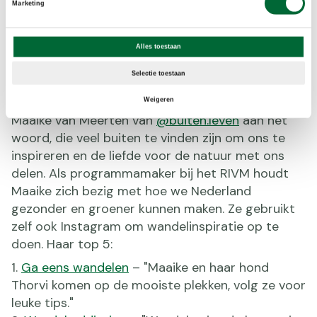
Marketing
ligt de nadruk meer op het beeld dat gedeeld
wordt, dan op het verhaal erachter. 'Een beeld
zegt meer dan 1000 woorden' gaat voor
Alles toestaan
Instagram wel op. Je zult vast ons eigen
Selectie toestaan
Wandel.nl-account
al volgen? In ons nieuwste
magazine komen Rick Mulder van
@ik.wil.hiken
en
Weigeren
Maaike van Meerten van
@buiten.leven
aan het
woord, die veel buiten te vinden zijn om ons te
inspireren en de liefde voor de natuur met ons
delen. Als programmamaker bij het RIVM houdt
Maaike zich bezig met hoe we Nederland
gezonder en groener kunnen maken. Ze gebruikt
zelf ook Instagram om wandelinspiratie op te
doen. Haar top 5:
Ga eens wandelen
– "Maaike en haar hond
Thorvi komen op de mooiste plekken, volg ze voor
leuke tips."