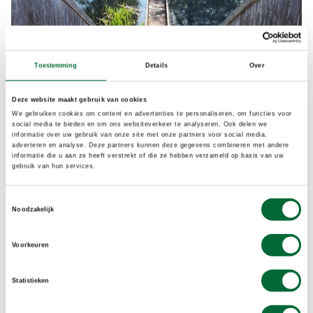
Toestemming
Details
Over
Deze website maakt gebruik van cookies
We gebruiken cookies om content en advertenties te personaliseren, om functies voor
social media te bieden en om ons websiteverkeer te analyseren. Ook delen we
informatie over uw gebruik van onze site met onze partners voor social media,
adverteren en analyse. Deze partners kunnen deze gegevens combineren met andere
informatie die u aan ze heeft verstrekt of die ze hebben verzameld op basis van uw
gebruik van hun services.
Toestemmingsselectie
Noodzakelijk
Maaike van Meerten plaatste deze wandelfoto op haar
Voorkeuren
Instagram-account @buiten.leven.
Wandelinfluencers op Instagram
Statistieken
Op Instagram kun je vooral personen volgen en