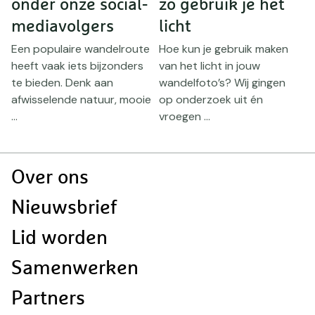
onder onze social-
zo gebruik je het
w
mediavolgers
licht
j
k
Een populaire wandelroute
Hoe kun je gebruik maken
S
Er
heeft vaak iets bijzonders
van het licht in jouw
r
te bieden. Denk aan
wandelfoto’s? Wij gingen
w
afwisselende natuur, mooie
op onderzoek uit én
je
...
vroegen ...
Doormat
Over ons
navigatie
Nieuwsbrief
Lid worden
Samenwerken
Partners