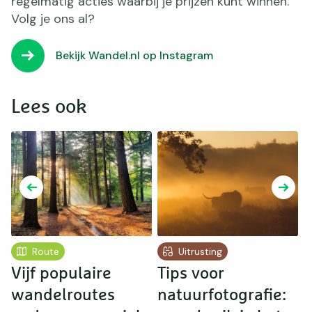
regelmatig acties waarbij je prijzen kunt winnen.
Volg je ons al?
Bekijk Wandel.nl op Instagram
Lees ook
Route
Uitrusting
Vijf populaire
Tips voor
Z
wandelroutes
natuurfotografie: