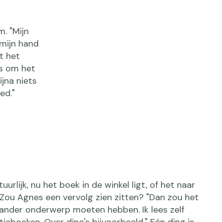
. "Mijn
 mijn hand
t het
us om het
jna niets
ed."
uurlijk, nu het boek in de winkel ligt, of het naar
Zou Agnes een vervolg zien zitten? "Dan zou het
 ander onderwerp moeten hebben. Ik lees zelf
ieboeken. Over dino's bijvoorbeeld." Eén ding is