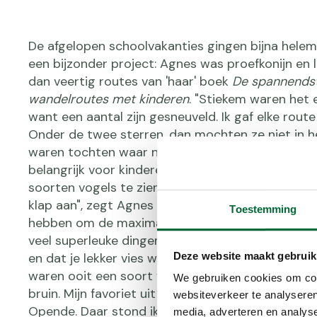
De afgelopen schoolvakanties gingen bijna helem
een bijzonder project: Agnes was proefkonijn en 
dan veertig routes van 'haar' boek
De spannends
wandelroutes met kinderen
. "Stiekem waren het 
want een aantal zijn gesneuveld. Ik gaf elke route
Onder de twee sterren, dan mochten ze niet in h
waren tochten waar niets op te beleven viel, wan
belangrijk voor kinderen. Als je wordt beloofd dat
soorten vogels te zien zijn en je ziet er geen een,
klap aan", zegt Agnes heel beslist. Maar wat moe
Toestemming
hebben om de maximale vijfsterrenscore te oogs
veel superleuke dingen zijn! Een grote kans om di
Deze website maakt gebruik
en dat je lekker vies wordt. Modder is fijn. Mijn
waren ooit een soort van blauw en nu zijn ze een
We gebruiken cookies om cont
bruin. Mijn favoriet uit het boek is het Blotevoet
websiteverkeer te analyseren
Opende. Daar stond ik tot aan mijn knieën in de 
media, adverteren en analys