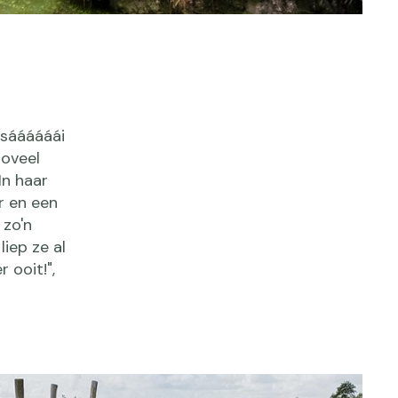
 sáááááái
zoveel
In haar
r en een
 zo'n
liep ze al
 ooit!",