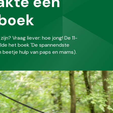
akte een
boek
ijn? Vraag liever: hoe jong! De 11-
elde het boek 'De spannendste
 beetje hulp van paps en mams).