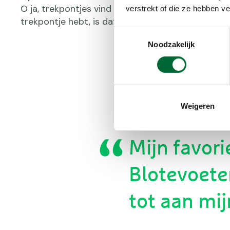
O ja, trekpontjes vind ik ook te gek. Als je op ee
verstrekt of die ze hebben v
trekpontje hebt, is dat meteen al 1 ster extra."
Toestemmingsselectie
Noodzakelijk
Weigeren
Mijn favori
Blotevoete
tot aan mij