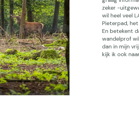
zeker -uitgewa
wil heel veel 
Pieterpad, he
En betekent da
wandelprof wi
dan in mijn vri
kijk ik ook na