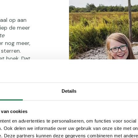
aal op aan
liep de meer
te
er nog meer,
 sterren.
et boek. Dat
t dat is
 er tien
 dan is er geen
t een route
Details
ten? "Als er
eren te zien,
 van cookies
 wandelschoenen
 soort van
ent en advertenties te personaliseren, om functies voor social
enpad in
. Ook delen we informatie over uw gebruik van onze site met on
modder. Super!
e. Deze partners kunnen deze gegevens combineren met andere i