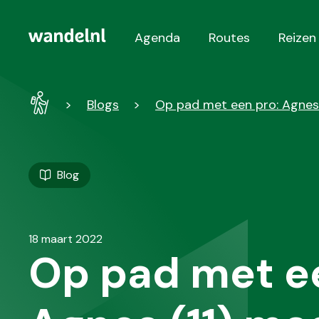
Agenda
Routes
Reizen
Hoofdnavigatie
Wandel
Blogs
Op pad met een pro: Agnes
-
Home
Blog
18 maart 2022
Op pad met e