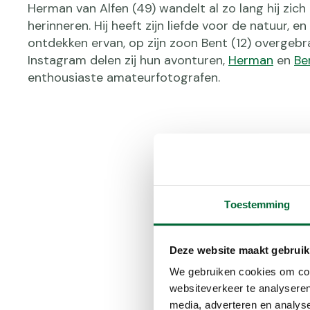
Herman van Alfen (49) wandelt al zo lang hij zich
herinneren. Hij heeft zijn liefde voor de natuur, en
ontdekken ervan, op zijn zoon Bent (12) overgebr
Instagram delen zij hun avonturen,
Herman
en
Be
enthousiaste amateurfotografen.
Herman: ‘Ik ben een pa
tijdens mijn wandelinge
krijgen, en vooral ook a
uitgezette routes? ‘Daa
Toestemming
beschrijving, dat heb i
altijd leuk om de routeb
Deze website maakt gebruik
toen ik kleiner was al d
ook wel eens met z’n al
We gebruiken cookies om cont
met mijn zussen af.’
websiteverkeer te analyseren
media, adverteren en analys