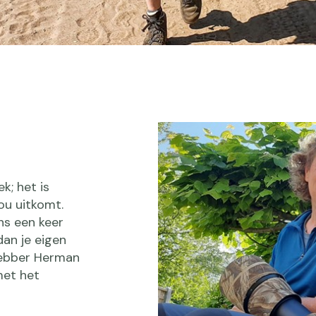
k; het is
ou uitkomt.
ns een keer
dan je eigen
hebber Herman
met het