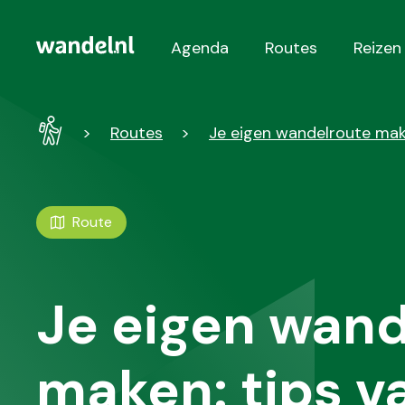
Agenda
Routes
Reizen
Hoofdnavigatie
Wandel
Routes
Je eigen wandelroute mak
-
Home
Route
Je eigen wand
maken: tips v