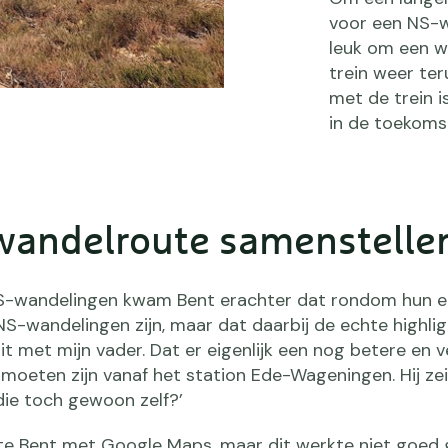
voor een NS-w
leuk om een wa
trein weer ter
met de trein i
in de toekoms
wandelroute samenstelle
S-wandelingen kwam Bent erachter dat rondom hun e
S-wandelingen zijn, maar dat daarbij de echte highli
it met mijn vader. Dat er eigenlijk een nog betere en v
moeten zijn vanaf het station Ede-Wageningen. Hij ze
die toch gewoon zelf?’
e Bent met Google Maps, maar dit werkte niet goed g