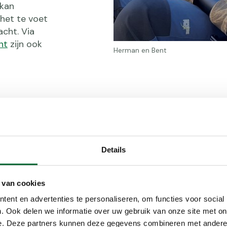
 kan
 het te voet
acht. Via
nt
zijn ook
Herman en Bent
ar jaar geleden begonnen met het delen van wat ik o
n tegenkom op social media. Het is leuk om daar react
nderen te inspireren om naar buiten te gaan.’ Kiest hij
r begint iedereen denk ik wel mee. De paaltjes volgen,
Details
k veel gedaan, en doen we nog steeds wel. Mijn zoon vi
eschrijvingen te lezen.’ Bent vult zijn vader aan: ‘Dat 
 van cookies
oen, soms snapte ik het niet allemaal. Nu natuurlijk we
len wandelen, dan wissel ik het lezen van de routebesc
ent en advertenties te personaliseren, om functies voor social
. Ook delen we informatie over uw gebruik van onze site met on
e. Deze partners kunnen deze gegevens combineren met andere i