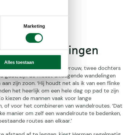
Marketing
gende wandelingen
Alles toestaan
 ook regelmatig met zijn vrouw, twee dochters
d gaat, zijn de meest uitdagende wandelingen
an zijn zoon. ‘Hij houdt net als ik van een flinke
nden het heerlijk om een hele dag op pad te zijn
 Zo kiezen de mannen vaak voor lange
, of voor het combineren van wandelroutes. ‘Dat
ijke manier om zelf een wandelroute te bedenken,
bestaande routes aan elkaar.’
e afstand af te leggen, kiest Herman regelmatig