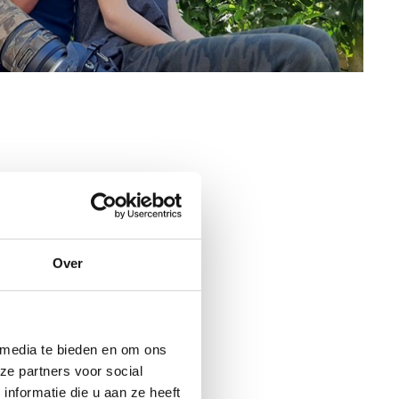
nderweg
ies op te
 voor
 of een
Over
ndt het
mocht ik
l. We gaan
hrijving
 media te bieden en om ons
ze partners voor social
nformatie die u aan ze heeft