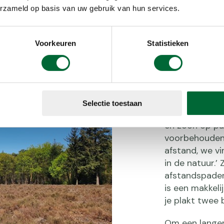
erzameld op basis van uw gebruik van hun services.
Voorkeuren
Statistieken
Uitda
Selectie toestaan
Hoewel Herman
en zoon op pa
voorbehouden a
afstand, we vi
in de natuur.’
afstandspaden
is een makkel
je plakt twee 
Om een langer