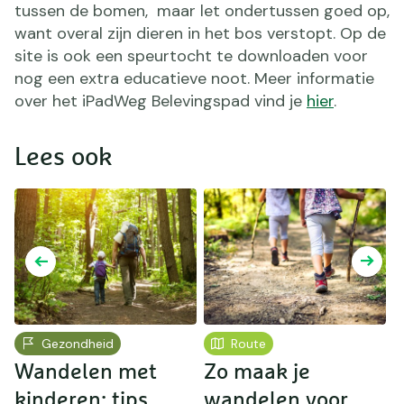
tussen de bomen, maar let ondertussen goed op,
want overal zijn dieren in het bos verstopt. Op de
site is ook een speurtocht te downloaden voor
nog een extra educatieve noot. Meer informatie
over het iPadWeg Belevingspad vind je
hier
.
Lees ook
Gezondheid
Route
Wandelen met
Zo maak je
kinderen: tips
wandelen voor
v