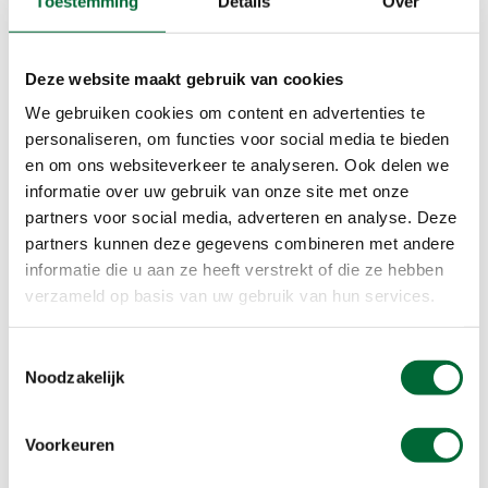
Toestemming
Details
Over
Deze website maakt gebruik van cookies
We gebruiken cookies om content en advertenties te
personaliseren, om functies voor social media te bieden
(Foto: © Shutterstock)
en om ons websiteverkeer te analyseren. Ook delen we
informatie over uw gebruik van onze site met onze
’t Hertenpad - Baak
partners voor social media, adverteren en analyse. Deze
partners kunnen deze gegevens combineren met andere
Genieten van de natuur, daar kun je niet vroeg
informatie die u aan ze heeft verstrekt of die ze hebben
genoeg mee beginnen. Daarom hebben vijf
verzameld op basis van uw gebruik van hun services.
natuurgidsen van IVN Natuureducatie hun studie
afgerond met een project door samen met de
Toestemmingsselectie
eigenaar van ’t Hertenbosch een kindernatuurpad
Noodzakelijk
te ontwikkelen: ’t Hertenpad. De kinderen krijgen
een rugzakje en gaan bepakt met een
opdrachtboekje, een spiegel, een insectenpotje
Voorkeuren
en een zakje met steentjes op pad. De wandeling