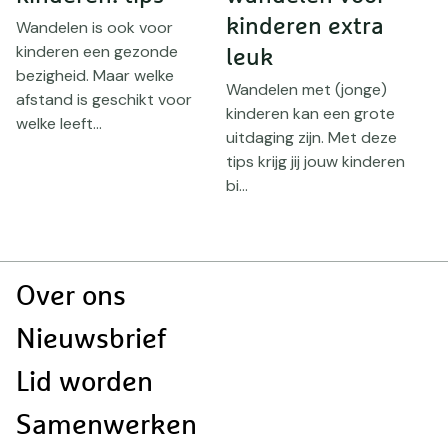
kinderen extra
w
Wandelen is ook voor
kinderen een gezonde
leuk
d
bezigheid. Maar welke
Wandelen met (jonge)
O
afstand is geschikt voor
kinderen kan een grote
b
welke leeft...
uitdaging zijn. Met deze
s
tips krijg jij jouw kinderen
W
bi...
Doormat
Over ons
navigatie
Nieuwsbrief
Lid worden
Samenwerken