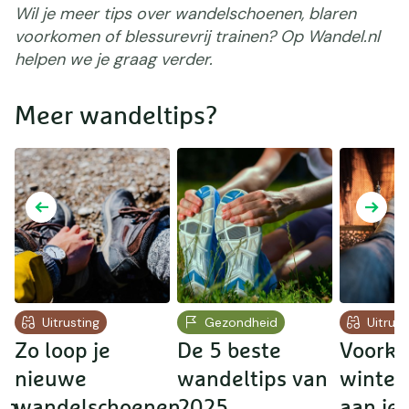
Wil je meer tips over wandelschoenen, blaren
voorkomen of blessurevrij trainen? Op Wandel.nl
helpen we je graag verder.
Meer wandeltips?
Uitrusting
Gezondheid
Uitrust
Zo loop je
De 5 beste
Voork
nieuwe
wandeltips van
winter
en
wandelschoenen
2025
aan je