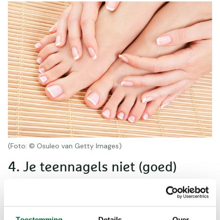
(Foto: © Osuleo van Getty Images)
4. Je teennagels niet (goed)
knippen
Te lange nagels kunnen bij afdalingen tegen de
voorkant van je schoen stoten. Het resultaat:
Toestemming
Details
Over