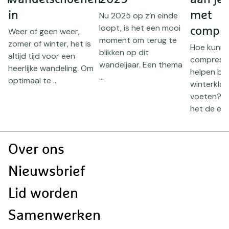
in
met
Nu 2025 op z’n einde
loopt, is het een mooi
compre
Weer of geen weer,
moment om terug te
zomer of winter, het is
Hoe kunn
blikken op dit
altijd tijd voor een
compressi
wandeljaar. Een thema
heerlijke wandeling. Om
helpen bij
...
optimaal te ...
winterklac
voeten? W
het de exp
Doormat
Over ons
navigatie
Nieuwsbrief
Lid worden
Samenwerken