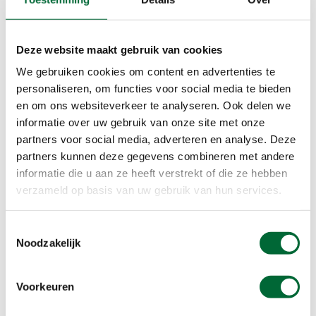
blauwe nagels of pijnlijke drukplekken. Knip je
nagels recht af en niet te kort. Zo voorkom je
ingroeien.
Deze website maakt gebruik van cookies
Controleer je nagels zeker als je een
We gebruiken cookies om content en advertenties te
langeafstandswandeling of meerdaagse tocht
personaliseren, om functies voor social media te bieden
plant.
en om ons websiteverkeer te analyseren. Ook delen we
informatie over uw gebruik van onze site met onze
partners voor social media, adverteren en analyse. Deze
partners kunnen deze gegevens combineren met andere
informatie die u aan ze heeft verstrekt of die ze hebben
verzameld op basis van uw gebruik van hun services.
Toestemmingsselectie
Noodzakelijk
Voorkeuren