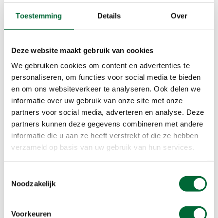
Een van de voordelen van
Sockwell wandelsokken
is niet alleen de compressie, maar ook dat ze
Toestemming
Details
Over
gemaakt zijn van merino- én alpacawol. Een
thermische materialencombinatie die zorgt voor
een uitstekende isolerende werking, zonder dat je
Deze website maakt gebruik van cookies
gelijk hele dikke sokken aan hoeft. Je
We gebruiken cookies om content en advertenties te
wandelschoenen zitten dus nog net zo
personaliseren, om functies voor social media te bieden
comfortabel en je voorkomt vervelende
en om ons websiteverkeer te analyseren. Ook delen we
drukpunten, die ook weer kunnen zorgen voor een
informatie over uw gebruik van onze site met onze
verminderde bloedcirculatie en blaren.
partners voor social media, adverteren en analyse. Deze
partners kunnen deze gegevens combineren met andere
informatie die u aan ze heeft verstrekt of die ze hebben
3. Weg met schimmels
verzameld op basis van uw gebruik van hun services.
Heb je in de winter snel last van voetschimmel of
schimmelnagels? Dit ontstaat door een te
Toestemmingsselectie
vochtig voetklimaat, waarbij je voeten niet goed
Noodzakelijk
kunnen ademen. Door de wol in de sokken van
Sockwell ontstaat er een prettig klimaat voor je
Voorkeuren