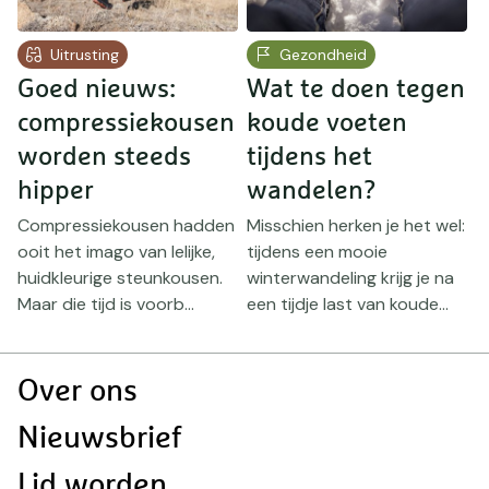
Uitrusting
Gezondheid
Goed nieuws:
Wat te doen tegen
W
compressiekousen
koude voeten
i
worden steeds
tijdens het
K
hipper
wandelen?
E
v
Compressiekousen hadden
Misschien herken je het wel:
v
ooit het imago van lelijke,
tijdens een mooie
w
e
huidkleurige steunkousen.
winterwandeling krijg je na
s
Maar die tijd is voorb...
een tijdje last van koude...
Doormat
Over ons
navigatie
Nieuwsbrief
Lid worden