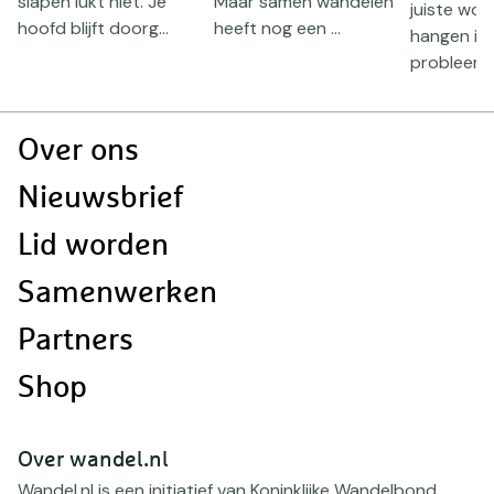
slapen lukt niet. Je
Maar samen wandelen
juiste woor
hoofd blijft doorg...
heeft nog een ...
hangen in 
probleem. 
Doormat
Over ons
navigatie
Nieuwsbrief
Lid worden
Samenwerken
Partners
Shop
Over wandel.nl
Wandel.nl is een initiatief van Koninklijke Wandelbond