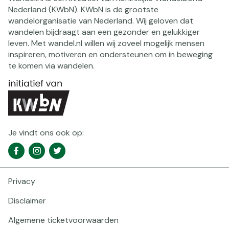
Nederland (KWbN). KWbN is de grootste
wandelorganisatie van Nederland. Wij geloven dat
wandelen bijdraagt aan een gezonder en gelukkiger
leven. Met wandel.nl willen wij zoveel mogelijk mensen
inspireren, motiveren en ondersteunen om in beweging
te komen via wandelen.
Je vindt ons ook op:
Social
Facebook
Instagram
Twitter
media
navigatie
Privacy
Footer
navigatie
Disclaimer
Algemene ticketvoorwaarden