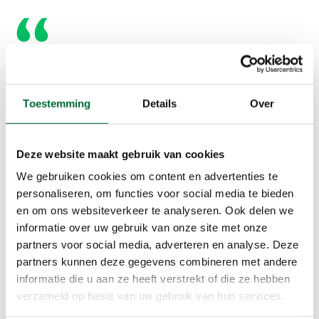
Laat tijdens je wandeling je
telefoon zoveel mogelijk in je
Toestemming
Details
Over
zak. Zonder afleiding krijgen je
hersenen meer ruimte om
Deze website maakt gebruik van cookies
gedachten te verwerken en tot
We gebruiken cookies om content en advertenties te
personaliseren, om functies voor social media te bieden
rust te komen
en om ons websiteverkeer te analyseren. Ook delen we
informatie over uw gebruik van onze site met onze
partners voor social media, adverteren en analyse. Deze
partners kunnen deze gegevens combineren met andere
informatie die u aan ze heeft verstrekt of die ze hebben
verzameld op basis van uw gebruik van hun services.