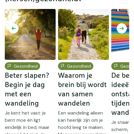
Gezondheid
Gezondheid
Gezon
Beter slapen?
Waarom je
De bes
Begin je dag
brein blij wordt
ideeën
n
met een
van samen
ontsta
m
wandeling
wandelen
tijdens
n
wandel
Je kent het vast: je
Een wandeling alleen
bent moe én ligt
kan heerlijk zijn om je
Je staart 
eindelijk in bed, maar
hoofd leeg te maken.
scherm, z