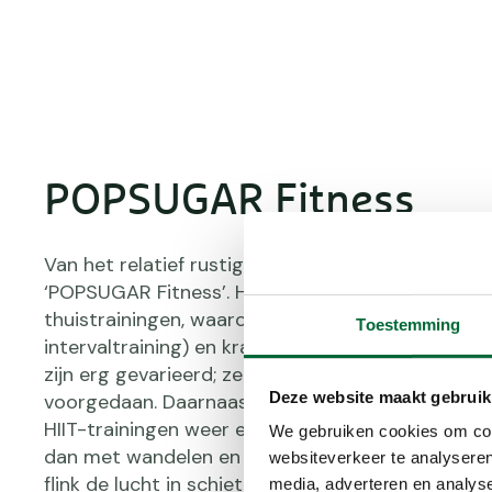
POPSUGAR Fitness
Van het relatief rustige yoga gaan we naar het 
‘POPSUGAR Fitness’. Hierop vind je een breed sca
thuistrainingen, waaronder dans, HIIT (Hoge inten
Toestemming
intervaltraining) en krachttraining. Niet alleen d
zijn erg gevarieerd; ze worden ook door verschill
Deze website maakt gebruik
voorgedaan. Daarnaast spreek je met bijvoorbee
HIIT-trainingen weer een heel ander bewegingsp
We gebruiken cookies om cont
dan met wandelen en zorg je ervoor dat je hartsl
websiteverkeer te analyseren
flink de lucht in schiet. Voor een beetje variatie in
media, adverteren en analys