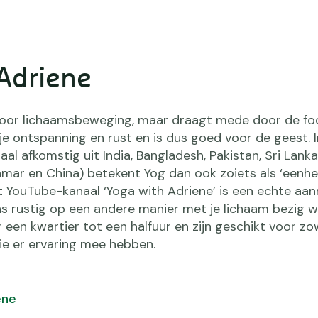
Adriene
 voor lichaamsbeweging, maar draagt mede door de fo
je ontspanning en rust en is dus goed voor de geest. I
 taal afkomstig uit India, Bangladesh, Pakistan, Sri Lank
nmar en China) betekent
Yog
dan ook zoiets als ‘eenheid
 YouTube-kanaal ‘Yoga with Adriene’ is een echte aanr
 rustig op een andere manier met je lichaam bezig wil
 een kwartier tot een halfuur en zijn geschikt voor z
ie er ervaring mee hebben.
ene