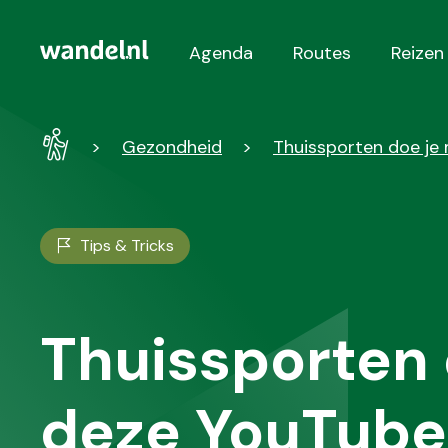
Agenda
Routes
Reizen
Hoofdnavigatie
Wandel
Gezondheid
Thuissporten doe je
-
Home
Tips & Tricks
Thuissporten 
deze YouTube