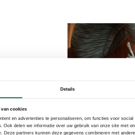
YouTube-kanaal
la aan
siteit
Details
e oefeningen
ende trainers
 van cookies
ld de dans- of
atroon aan
ent en advertenties te personaliseren, om functies voor social
ag af en toe
. Ook delen we informatie over uw gebruik van onze site met on
 je
e. Deze partners kunnen deze gegevens combineren met andere i