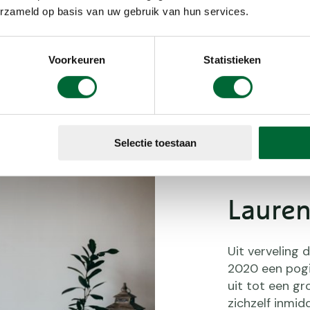
d.
erzameld op basis van uw gebruik van hun services.
POPSUGAR fitness biedt relatief r
Voorkeuren
Statistieken
Selectie toestaan
Laure
Uit verveling
2020 een pogi
uit tot een gr
zichzelf inmid