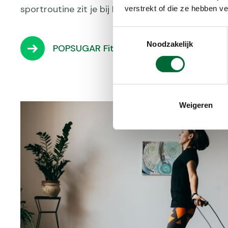
sportroutine zit je bij POPSUGAR Fitness dus goe
verstrekt of die ze hebben v
Toestemmingsselectie
Noodzakelijk
POPSUGAR Fitness
Weigeren