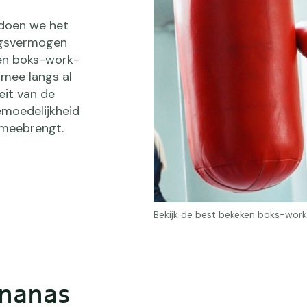
 doen we het
ingsvermogen
ken boks-work-
 mee langs al
eit van de
moedelijkheid
 meebrengt.
Bekijk de best bekeken boks-work
nanas