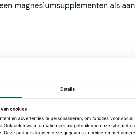
een magnesiumsupplementen als aanv
Magne
Details
Meer dan 80% 
magnesiumpill
 van cookies
vaak ‘bewerkt
niet ingesteld
ent en advertenties te personaliseren, om functies voor social
veel magnesiu
. Ook delen we informatie over uw gebruik van onze site met on
als diarree.
e. Deze partners kunnen deze gegevens combineren met andere i