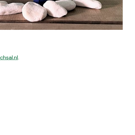
hsal.nl
.