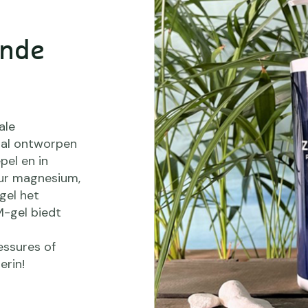
ende
ale
aal ontworpen
el en in
uur magnesium,
gel het
CM-gel biedt
essures of
erin!