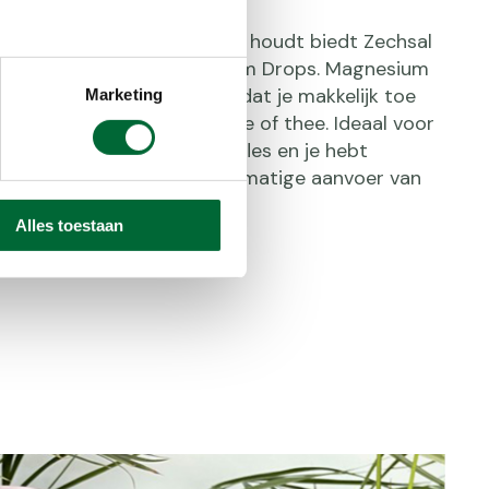
zo van het slikken van pillen houdt biedt Zechsal
plossing: Zechsal Magnesium Drops. Magnesium
rlijk, vloeibaar magnesium dat je makkelijk toe
Marketing
n bijvoorbeeld water, koffie of thee. Ideaal voor
tot 10 druppels in je waterfles en je hebt
wandeling een mooie, gelijkmatige aanvoer van
Alles toestaan