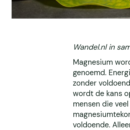
Wandel.nl in sa
Magnesium wordt
genoemd. Energie
zonder voldoend
wordt de kans o
mensen die veel
magnesiumtekort
voldoende. Allee