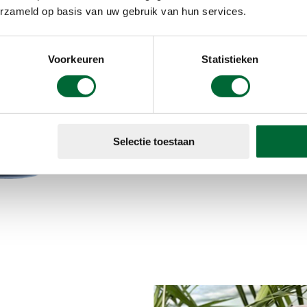
erzameld op basis van uw gebruik van hun services.
Voor wie niet 
de perfecte o
Drops is natuu
Voorkeuren
Statistieken
kunt voegen aa
wandelaars: 5 
gedurende je 
magnesium!
Selectie toestaan