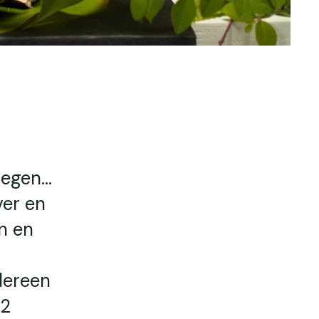
gen...
ver en
n en
dereen
 2