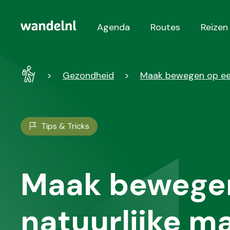
Agenda
Routes
Reizen
Hoofdnavigatie
Wandel
Gezondheid
Maak bewegen op een
-
Home
Tips & Tricks
Maak bewege
natuurlijke m