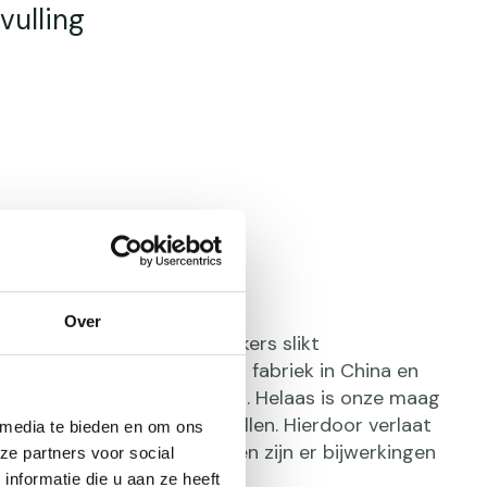
ulling
sium Drops
Over
van de magnesium gebruikers slikt
en. Meestal gemaakt in een fabriek in China en
’ met vul- en glansmiddelen. Helaas is onze maag
 op de hoog-gedoseerde pillen. Hierdoor verlaat
 media te bieden en om ons
m ongebruikt het lichaam en zijn er bijwerkingen
ze partners voor social
nformatie die u aan ze heeft