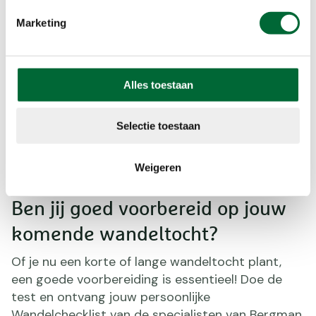
wandeluitrusting. H...
C
Marketing
Alles toestaan
Selectie toestaan
Weigeren
Ben jij goed voorbereid op jouw
komende wandeltocht?
Of je nu een korte of lange wandeltocht plant,
een goede voorbereiding is essentieel! Doe de
test en ontvang jouw persoonlijke
Wandelchecklist van de specialisten van Bergman