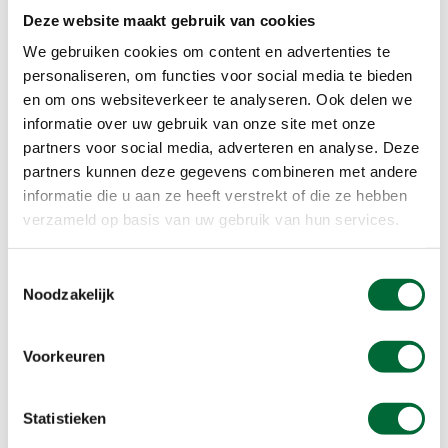
Deze website maakt gebruik van cookies
We gebruiken cookies om content en advertenties te
personaliseren, om functies voor social media te bieden
en om ons websiteverkeer te analyseren. Ook delen we
informatie over uw gebruik van onze site met onze
partners voor social media, adverteren en analyse. Deze
partners kunnen deze gegevens combineren met andere
informatie die u aan ze heeft verstrekt of die ze hebben
Gezondheid
Uitrusting
verzameld op basis van uw gebruik van hun services.
n
De warming-up
Welke
G
voor wandelaars
wandeluitrusting
a
Toestemmingsselectie
Noodzakelijk
voor de
e
Door aan het begin van je
wandeling een goede
wandelaar?
t
warming-up te doen,
Voorkeuren
Net als iedere andere
G
?
verklein je de kans op
sporter presteert een
w
blessures. ...
wandelaar beter met een
M
Statistieken
fatsoenlijke
s