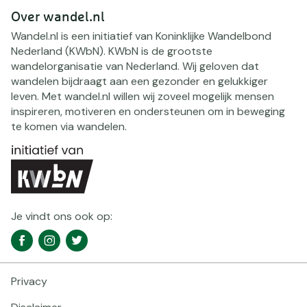
Over wandel.nl
Wandel.nl is een initiatief van Koninklijke Wandelbond
Nederland (KWbN). KWbN is de grootste
wandelorganisatie van Nederland. Wij geloven dat
wandelen bijdraagt aan een gezonder en gelukkiger
leven. Met wandel.nl willen wij zoveel mogelijk mensen
inspireren, motiveren en ondersteunen om in beweging
te komen via wandelen.
Je vindt ons ook op:
Social
Facebook
Instagram
Twitter
media
navigatie
Privacy
Footer
navigatie