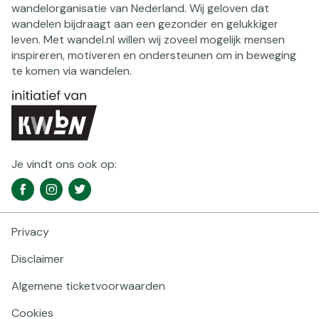
wandelorganisatie van Nederland. Wij geloven dat
wandelen bijdraagt aan een gezonder en gelukkiger
leven. Met wandel.nl willen wij zoveel mogelijk mensen
inspireren, motiveren en ondersteunen om in beweging
te komen via wandelen.
Je vindt ons ook op:
Social
Facebook
Instagram
Twitter
media
navigatie
Privacy
Footer
navigatie
Disclaimer
Algemene ticketvoorwaarden
Cookies