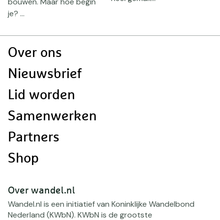
bouwen. Maar hoe begin
je? ...
Doormat
Over ons
navigatie
Nieuwsbrief
Lid worden
Samenwerken
Partners
Shop
Over wandel.nl
Wandel.nl is een initiatief van Koninklijke Wandelbond
Nederland (KWbN). KWbN is de grootste