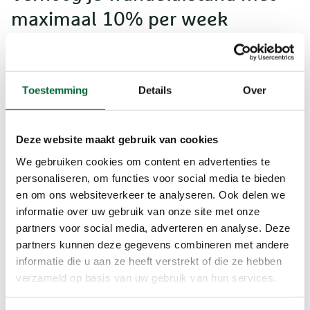
maximaal 10% per week
Werk je wel toe naar een doel? Hou ook dan in de
gaten dat te snel opbouwen juist averechts kan
werken. Natuurlijk hangt hoeveel wandelen
Toestemming
Details
Over
gezond is af van je overige activiteiten. Beweeg je
weinig? Dan zijn korte wandelingen al een flinke
stap vooruit. Begin bijvoorbeeld met 2 tot 3 keer
Deze website maakt gebruik van cookies
per week en bouw rustig op. Ben je al actief?
We gebruiken cookies om content en advertenties te
Fiets je veel of sport je regelmatig, dan kun je
personaliseren, om functies voor social media te bieden
vaak sneller opbouwen richting 10 tot 15
en om ons websiteverkeer te analyseren. Ook delen we
kilometer per week. Geef je lichaam vooral tijd
informatie over uw gebruik van onze site met onze
om te wennen. Wandelen blijft een ander soort
partners voor social media, adverteren en analyse. Deze
belasting waar je spieren en gewrichten aan
partners kunnen deze gegevens combineren met andere
moeten wennen. Door je wandelafstand met
informatie die u aan ze heeft verstrekt of die ze hebben
maximaal 10% per week te verhogen, blijf je
verzameld op basis van uw gebruik van hun services.
zoveel mogelijk blessurevrij.