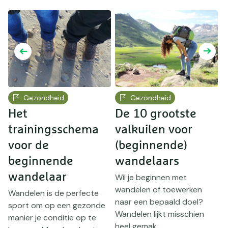
Gezondheid
Gezondheid
:
Het
De 10 grootste
H
trainingsschema
valkuilen voor
p
voor de
(beginnende)
j
beginnende
wandelaars
n
wandelaar
Wil je beginnen met
A
wandelen of toewerken
g
Wandelen is de perfecte
..
naar een bepaald doel?
g
sport om op een gezonde
Wandelen lijkt misschien
w
manier je conditie op te
heel gemak...
D