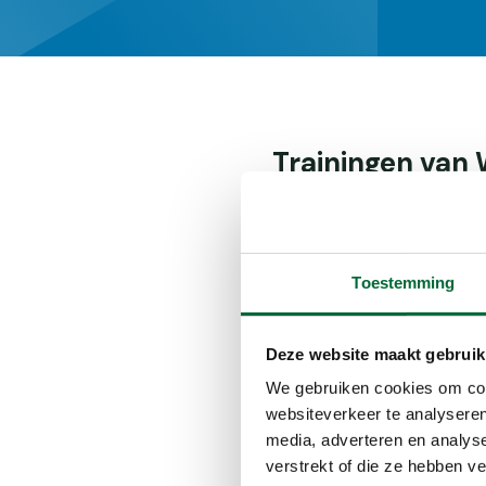
Trainingen van
Zaterdag 7 februa
Zaterdag 14 febru
zaterdag 28 febru
Toestemming
Deze website maakt gebruik
Aanmelden klik 
We gebruiken cookies om cont
websiteverkeer te analyseren
media, adverteren en analys
verstrekt of die ze hebben v