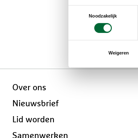
Startlocati
Toestemmingsselectie
Noodzakelijk
Kantine AV Rijnsoever
Olympiaweg 2
2221 LB Katwijk (ZH)
Weigeren
Doormat
Over ons
navigatie
Nieuwsbrief
Lid worden
Samenwerken