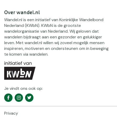
Over wandel.nl
Wandel.nl is een initiatief van Koninklijke Wandelbond
Nederland (KWbN). KWbN is de grootste
wandelorganisatie van Nederland. Wij geloven dat
wandelen bijdraagt aan een gezonder en gelukkiger
leven. Met wandel.nl willen wij zoveel mogelijk mensen
inspireren, motiveren en ondersteunen om in beweging
te komen via wandelen.
Je vindt ons ook op:
Social
Facebook
Instagram
Twitter
media
navigatie
Privacy
Footer