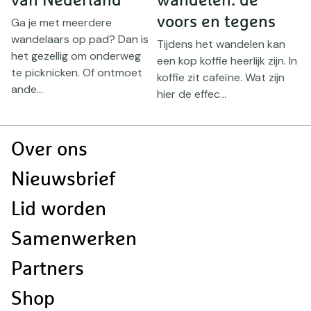
van Nederland
wandelen: de
V
b
voors en tegens
p
Ga je met meerdere
e
:
wandelaars op pad? Dan is
Tijdens het wandelen kan
m
het gezellig om onderweg
een kop koffie heerlijk zijn. In
te picknicken. Of ontmoet
koffie zit cafeïne. Wat zijn
ande...
hier de effec...
Doormat
Over ons
navigatie
Nieuwsbrief
Lid worden
Samenwerken
Partners
Shop