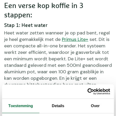
Een verse kop koffie in 3
stappen:
Stap 1: Heet water
Heet water zetten wanneer je op pad bent, regel
je heel gemakkelijk met de
Primus Lite+
set. Dit is
een compacte all-in-one brander. Het systeem
werkt zeer efficiënt, waardoor je gasverbruik tot
een minimum wordt beperkt. De Lite+ set wordt
standaard geleverd met een 500ml geanodiseerd
aluminium pot, waar een 100 gram gasblikje in
kan worden opgeborgen. En je krijgt er een
duurzame hittebestendige hoes met vilten
voering bij. Deze hoes is voorzien van een handig
hengsel waarmee je gemakkelijk kunt schenken.
Het geheel wordt door praktische clip bij elkaar
Toestemming
Details
Over
gehouden en is daarmee eenvoudig op te bergen