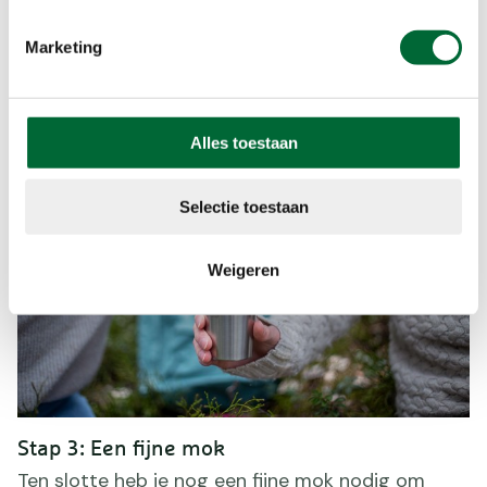
(of thee) toe, langzaam persen en voilà! De
koffiepers weegt overigens maar 40 gram, dus
Marketing
die kan gemakkelijk met je mee in je rugzak.
Alles toestaan
Selectie toestaan
Weigeren
Stap 3: Een fijne mok
Ten slotte heb je nog een fijne mok nodig om