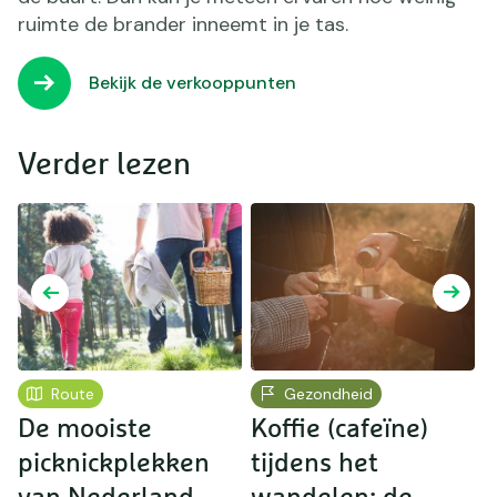
ruimte de brander inneemt in je tas.
Bekijk de verkooppunten
Verder lezen
Route
Gezondheid
De mooiste
Koffie (cafeïne)
D
picknickplekken
tijdens het
h