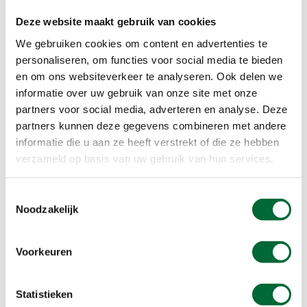
in je rugzak.
Deze website maakt gebruik van cookies
We gebruiken cookies om content en advertenties te
personaliseren, om functies voor social media te bieden
en om ons websiteverkeer te analyseren. Ook delen we
informatie over uw gebruik van onze site met onze
partners voor social media, adverteren en analyse. Deze
partners kunnen deze gegevens combineren met andere
informatie die u aan ze heeft verstrekt of die ze hebben
verzameld op basis van uw gebruik van hun services.
Toestemmingsselectie
Noodzakelijk
Stap 2: Koffie en een koffiepers
Voorkeuren
Vervolgens voeg je de gemalen koffie toe en zet
je de
Coffee/Tea Press van Primus
op de pot van
Statistieken
de brander. Kook het water in je pot, voeg koffie