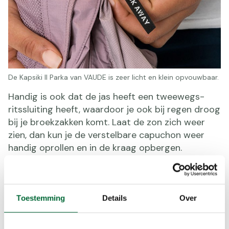
De Kapsiki II Parka van VAUDE is zeer licht en klein opvouwbaar.
Handig is ook dat de jas heeft een tweewegs-
ritssluiting heeft, waardoor je ook bij regen droog
bij je broekzakken komt. Laat de zon zich weer
zien, dan kun je de verstelbare capuchon weer
handig oprollen en in de kraag opbergen.
Opbergruimte kun je nooit genoeg hebben, dus
het is prettig dat de jas 2 steekzakken met
ritssluiting en 1 voorvak heeft.
Toestemming
Details
Over
Kleur
: lilac dusk
Prijs
: € 180,-