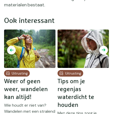
materialen bestaat.
Ook interessant
Uitrusting
Uitrusting
Weer of geen
Tips om je
T
weer, wandelen
regenjas
o
kan altijd!
waterdicht te
houden
w
Wie houdt er niet van?
Wandelen met een stralend
Met deze tips zorg je
I