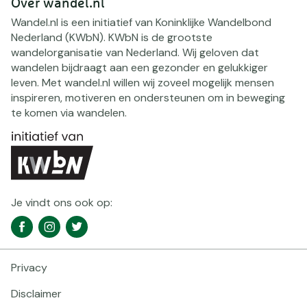
Over wandel.nl
Wandel.nl is een initiatief van Koninklijke Wandelbond
Nederland (KWbN). KWbN is de grootste
wandelorganisatie van Nederland. Wij geloven dat
wandelen bijdraagt aan een gezonder en gelukkiger
leven. Met wandel.nl willen wij zoveel mogelijk mensen
inspireren, motiveren en ondersteunen om in beweging
te komen via wandelen.
Je vindt ons ook op:
Social
Facebook
Instagram
Twitter
media
navigatie
Privacy
Footer
navigatie
Disclaimer