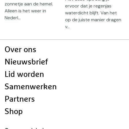
zonnetje aan de hemel.
ervoor dat je regenjas
h
Alleen is het weer in
waterdicht blijft. Van het
w
Nederl...
op de juiste manier dragen
t
v...
p
Doormat
Over ons
navigatie
Nieuwsbrief
Lid worden
Samenwerken
Partners
Shop