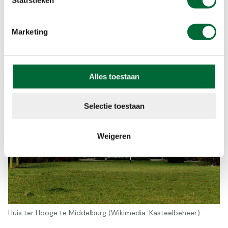
voortzetten naar Westkapelle. De route is te
lopen doormiddel van een routebeschrijving, GPS
Marketing
track en wit-rode markering.
Alles toestaan
Selectie toestaan
Weigeren
Huis ter Hooge te Middelburg (Wikimedia: Kasteelbeheer)