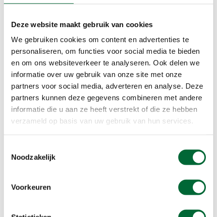
Deze website maakt gebruik van cookies
We gebruiken cookies om content en advertenties te
personaliseren, om functies voor social media te bieden
en om ons websiteverkeer te analyseren. Ook delen we
informatie over uw gebruik van onze site met onze
partners voor social media, adverteren en analyse. Deze
partners kunnen deze gegevens combineren met andere
informatie die u aan ze heeft verstrekt of die ze hebben
OV-stapper Kaapduinen
verzameld op basis van uw gebruik van hun services.
Geniet van kust en duinen tijdens deze flinke OV-
Stapper van 19 kilometer (De route is ook verkort
Toestemmingsselectie
te lopen). Over de boulevard van Vlissingen loop
Noodzakelijk
je naar het Nollestrand via beschutte stranden en
over hoge duintoppen van wel 45 meter hoog
Voorkeuren
met schitterende vergezichten over de
drukbevaren Westerschelde. In Zoutelande kun je
de bus naar Middelburg nemen of de route
Statistieken