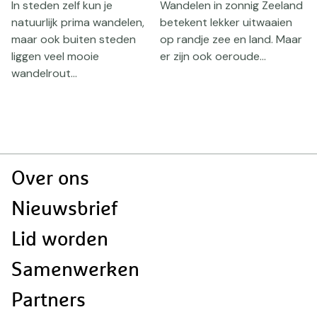
h
In steden zelf kun je
Wandelen in zonnig Zeeland
natuurlijk prima wandelen,
betekent lekker uitwaaien
maar ook buiten steden
op randje zee en land. Maar
k
d
liggen veel mooie
er zijn ook oeroude...
Z
wandelrout...
a
z
v
Doormat
Over ons
navigatie
Nieuwsbrief
Lid worden
Samenwerken
Partners