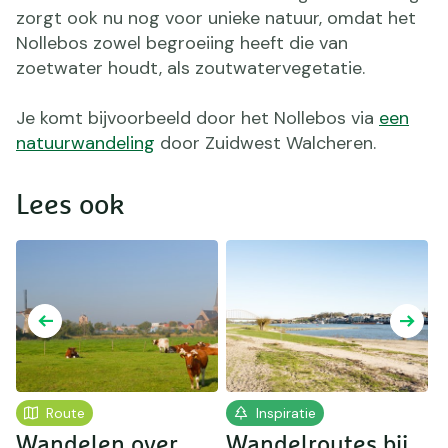
zorgt ook nu nog voor unieke natuur, omdat het
Nollebos zowel begroeiing heeft die van
zoetwater houdt, als zoutwatervegetatie.
Je komt bijvoorbeeld door het Nollebos via
een
natuurwandeling
door Zuidwest Walcheren.
Lees ook
Route
Inspiratie
e
Wandelen over
Wandelroutes bij