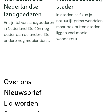
Nederlandse
steden
i
landgoederen
In steden zelf kun je
Z
natuurlijk prima wandelen,
t
Er zijn tal van landgoederen
maar ook buiten steden
s
in Nederland. De één nog
liggen veel mooie
p
ouder dan de andere. De
wandelrout...
s
andere nog mooier dan ...
Doormat
Over ons
navigatie
Nieuwsbrief
Lid worden