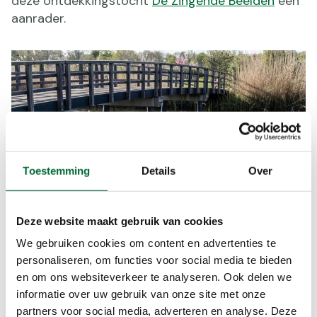
deze ontdekkingstocht
De Zingende Beelden
een
aanrader.
Toestemming
Details
Over
Deze website maakt gebruik van cookies
We gebruiken cookies om content en advertenties te
De Kemphaen Almere. (Foto: © Shutterstock)
personaliseren, om functies voor social media te bieden
en om ons websiteverkeer te analyseren. Ook delen we
Stadslandgoed De Kemphaan,
informatie over uw gebruik van onze site met onze
partners voor social media, adverteren en analyse. Deze
Almere