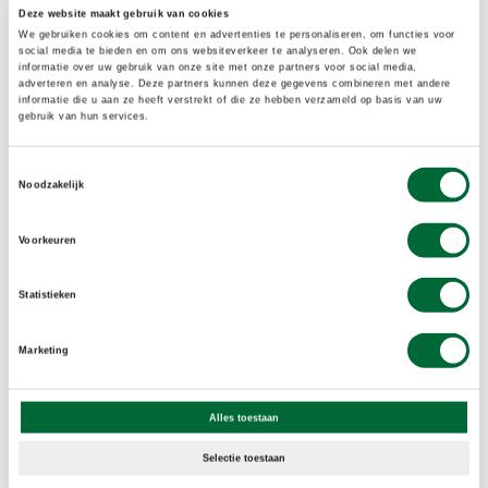
Valkenburg ZH
Deze website maakt gebruik van cookies
We gebruiken cookies om content en advertenties te personaliseren, om functies voor
Ook al heeft het vliegveld maar 67 jaar bestaan,
social media te bieden en om ons websiteverkeer te analyseren. Ook delen we
het heeft een rijke geschiedenis. Nog voordat het
informatie over uw gebruik van onze site met onze partners voor social media,
adverteren en analyse. Deze partners kunnen deze gegevens combineren met andere
vliegveld in gebruik kon worden genomen, werd
informatie die u aan ze heeft verstrekt of die ze hebben verzameld op basis van uw
gebruik van hun services.
het door de Duitse bezetter in 1940
geconfisqueerd. Na de oorlog heeft het tot 2005
Toestemmingsselectie
gediend als marinevliegkamp. De stichting
Noodzakelijk
Historie Vliegveld Valkenburg houdt de
herinneringen aan Vliegveld Valkenburg levend.
Voorkeuren
Een wandeling is niet compleet zonder een
bezoekje aan het Bezoekerscentrum. Rondom het
Statistieken
vliegveld vind je veel sporen uit de oorlog. Je
komt meer te weten over de gevechten in mei
Marketing
1940, de voedseldroppingen in 1945, de
Atlantikwall en het marinevliegkamp. Combineer
Alles toestaan
je wandeling met een mooie ronde door de
Hollandse Duinen.
Selectie toestaan