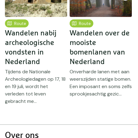
Route
Route
e
Wandelen nabij
Wandelen over de
F
archeologische
mooiste
vondsten in
bomenlanen van
l
Nederland
Nederland
w
Tijdens de Nationale
Onverharde lanen met aan
V
Archeologiedagen op 17, 18
weerszijden statige bomen.
l
e
en 19 juli, wordt het
Een imposant en soms zelfs
D
verleden tot leven
sprookjesachtig gezic...
u
gebracht me...
Doormat
Over ons