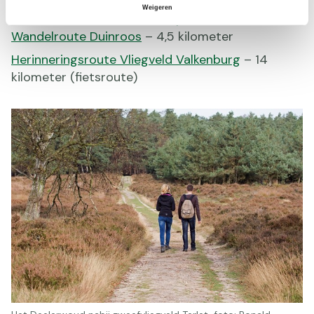
Routes en parkeren:
Weigeren
W
andelroute Meta Jochemspad
– 2,5 kilometer
Wandelroute Duinroos
– 4,5 kilometer
Herinneringsroute Vliegveld Valkenburg
– 14
kilometer (fietsroute)