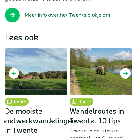
Meer info over het Twents blokje om
Lees ook
Route
Route
De mooiste
Wandelroutes in
5
gen
netwerkwandelingen
Twente: 10 tips
d
in Twente
h
Twente, in de uiterste