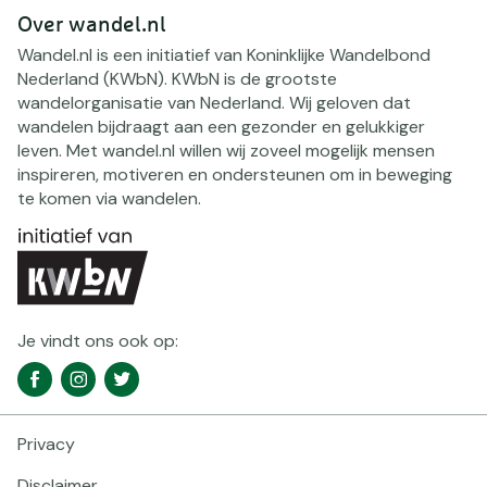
Over wandel.nl
Wandel.nl is een initiatief van Koninklijke Wandelbond
Nederland (KWbN). KWbN is de grootste
wandelorganisatie van Nederland. Wij geloven dat
wandelen bijdraagt aan een gezonder en gelukkiger
leven. Met wandel.nl willen wij zoveel mogelijk mensen
inspireren, motiveren en ondersteunen om in beweging
te komen via wandelen.
Je vindt ons ook op:
Social
Facebook
Instagram
Twitter
media
navigatie
Privacy
Footer
navigatie
Disclaimer