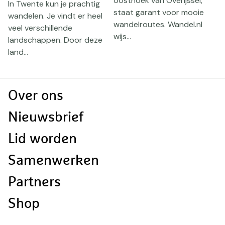
oosthoek van Overijssel,
In Twente kun je prachtig
I
staat garant voor mooie
wandelen. Je vindt er heel
e
wandelroutes. Wandel.nl
veel verschillende
a
wijs...
landschappen. Door deze
n
land...
z
Doormat
Over ons
navigatie
Nieuwsbrief
Lid worden
Samenwerken
Partners
Shop