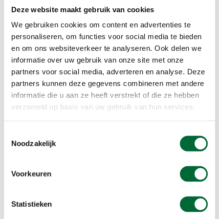
Twente veroveren. Deze 'meest gefotografeerde
Deze website maakt gebruik van cookies
tentoonstelling ooit' zorgt dus voor een mooie
We gebruiken cookies om content en advertenties te
extra beleving tijdens het lopen van de Twentse
personaliseren, om functies voor social media te bieden
blokjes om!
en om ons websiteverkeer te analyseren. Ook delen we
informatie over uw gebruik van onze site met onze
Afwisselende thema's
partners voor social media, adverteren en analyse. Deze
partners kunnen deze gegevens combineren met andere
Twents Blokje Om is een bundeling van meerdere,
informatie die u aan ze heeft verstrekt of die ze hebben
afwisselende wandelroutes, elk met een eigen
verzameld op basis van uw gebruik van hun services.
thema. Thema’s die wat vertellen over de natuur
in Twente, maar ook over de cultuur en de
Toestemmingsselectie
mensen, de Tukkers. Ook al loop je maar een klein
Noodzakelijk
deel van de 300 kilometer lange route, je beleeft
al snel het echte Twente. De routes van het
Twents Blokje Om kun je op veel plekken in
Voorkeuren
Noordoost-Twente oppakken. Waar jouw route
begint en eindigt bepaal je zelf. Start bijvoorbeeld
Statistieken
met het kiezen van één van deze thema’s of