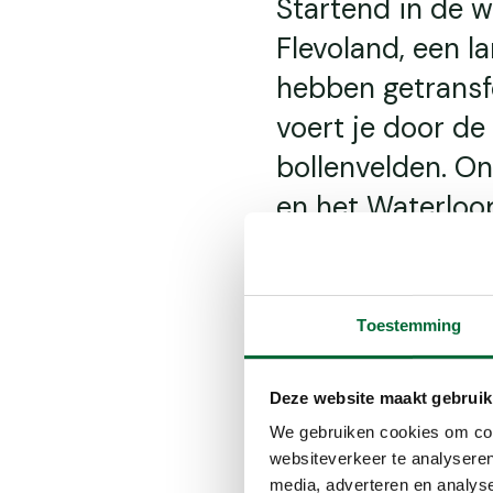
Startend in de w
Flevoland, een l
hebben getransf
voert je door d
bollenvelden. O
en het Waterloo
Voor een extra b
boeiende podcas
unieke gebied.
Toestemming
Deze website maakt gebruik
We gebruiken cookies om cont
Inhoudsop
websiteverkeer te analyseren
media, adverteren en analys