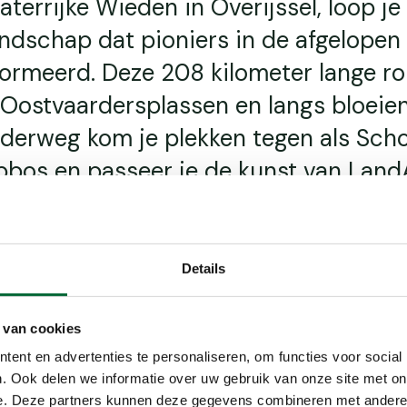
aterrijke Wieden in Overijssel, loop je
andschap dat pioniers in de afgelopen
ormeerd. Deze 208 kilometer lange ro
e Oostvaardersplassen en langs bloeie
nderweg kom je plekken tegen als Sch
pbos en passeer je de kunst van LandA
eleving kun je onderweg luisteren naa
ts die je meenemen in de verhalen va
Details
 van cookies
ent en advertenties te personaliseren, om functies voor social
gave
. Ook delen we informatie over uw gebruik van onze site met on
e. Deze partners kunnen deze gegevens combineren met andere i