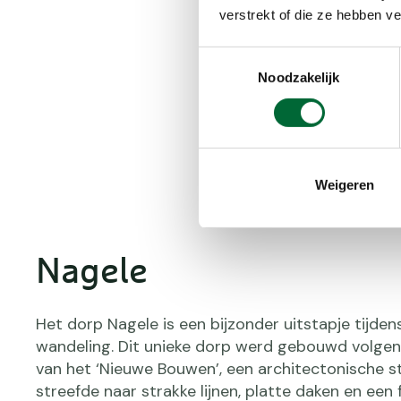
verstrekt of die ze hebben v
Nagele
Het Ketelhuisje
Toestemmingsselectie
Vogelreservaat Pleist
Noodzakelijk
Swifterbant
Weigeren
Nagele
Het dorp Nagele is een bijzonder uitstapje tijden
wandeling. Dit unieke dorp werd gebouwd volgen
van het ‘Nieuwe Bouwen’, een architectonische s
streefde naar strakke lijnen, platte daken en een 