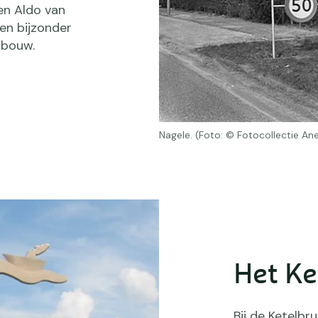
 en Aldo van
en bijzonder
nbouw.
Nagele. (Foto: © Fotocollectie An
Het Ke
Bij de Ketelbr