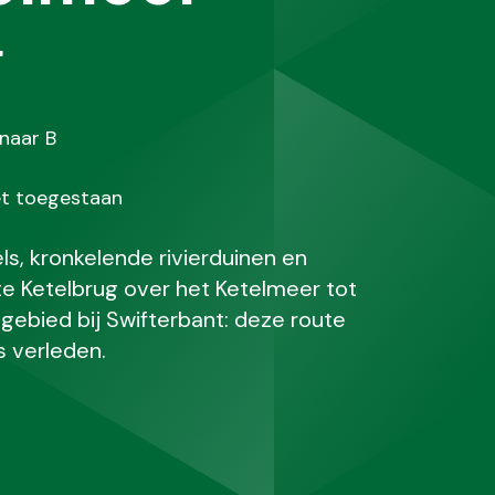
g
t
naar B
ling
et toegestaan
s, kronkelende rivierduinen en
te Ketelbrug over het Ketelmeer tot
gebied bij Swifterbant: deze route
s verleden.