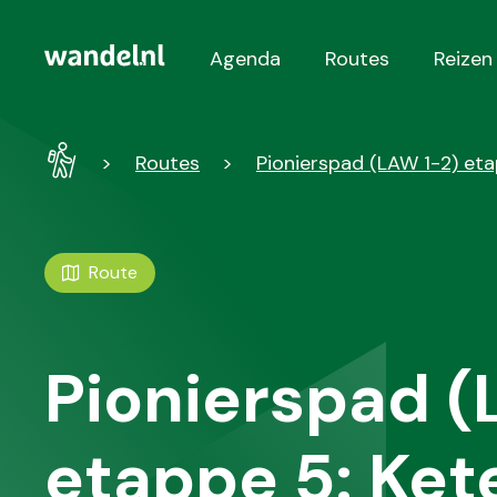
Agenda
Routes
Reizen
Hoofdnavigatie
Wandel
Routes
Pionierspad (LAW 1-2) et
-
Home
Route
Pionierspad (
etappe 5: Ket