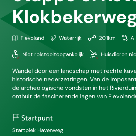
Klokbekerwe
Gebied
Karakteristiek
Afstand
Soor
Flevoland
Waterrijk
20.1km
A 
/
wande
Regio
Niet rolstoeltoegankelijk
Huisdieren ni
Wandel door een landschap met rechte kavel
historische nederzettingen. Van de imposan
de archeologische vondsten in het Rivierduin
onthult de fascinerende lagen van Flevoland
Startpunt
N
Startplek Havenweg