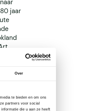
 naar
 80 jaar
ute
nde
okland
rt.
r
n dit
Over
 media te bieden en om ons
ze partners voor social
nformatie die u aan ze heeft