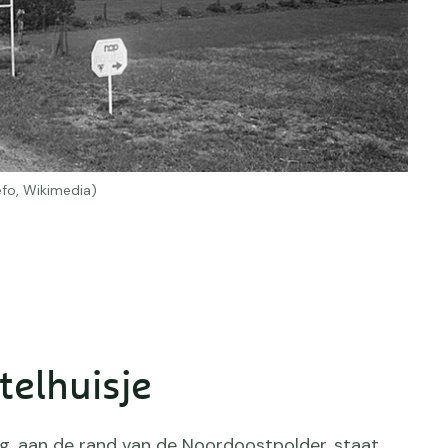
efo, Wikimedia)
telhuisje
ug, aan de rand van de Noordoostpolder, staat