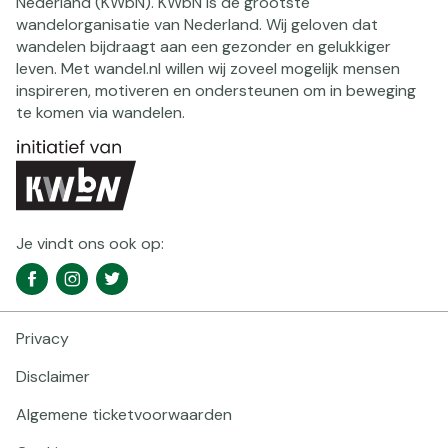
Nederland (KWbN). KWbN is de grootste
wandelorganisatie van Nederland. Wij geloven dat
wandelen bijdraagt aan een gezonder en gelukkiger
leven. Met wandel.nl willen wij zoveel mogelijk mensen
inspireren, motiveren en ondersteunen om in beweging
te komen via wandelen.
Je vindt ons ook op:
Social
Facebook
Instagram
Twitter
media
navigatie
Privacy
Footer
navigatie
Disclaimer
Algemene ticketvoorwaarden