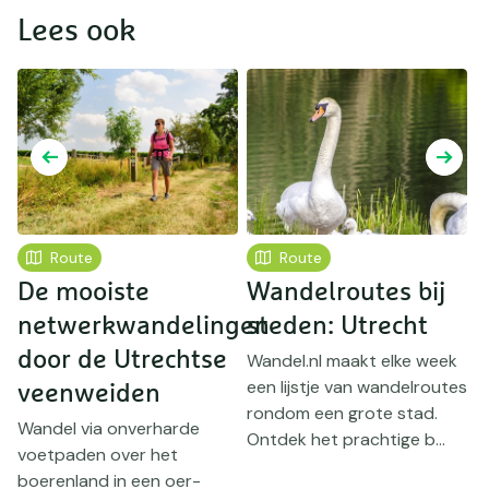
Lees ook
Route
Route
De mooiste
Wandelroutes bij
U
netwerkwandelingen
steden: Utrecht
s
door de Utrechtse
d
Wandel.nl maakt elke week
een lijstje van wandelroutes
veenweiden
D
rondom een grote stad.
L
Wandel via onverharde
Ontdek het prachtige b...
b
voetpaden over het
o
boerenland in een oer-