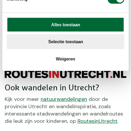
Spoorbaan en het Groene Hart
Minstens zo mooi is het
Bellopad
in het westen
van de provincie. Dit pad volgt deels een oude
Alles toestaan
spoorbaan. Het andere deel gaat dwars door de
prachtige natuur in het Groene Hart. Het is
eveneens een enkelvoudige route die voert vanuit
Selectie toestaan
Abcoude naar Mijdrecht of andersom. Met 20
kilometer is het wel stevig doorstappen.
Weigeren
Ook wandelen in Utrecht?
Kijk voor meer
natuurwandelingen
door de
provincie Utrecht en wandelinspiratie, zoals
interessante stadswandelingen en wandelroutes
die leuk zijn voor kinderen, op
RoutesinUtrecht
.