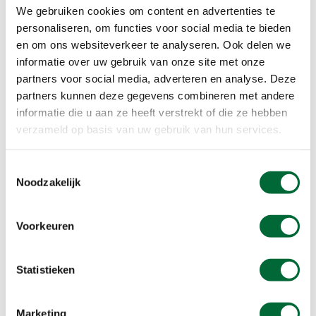
We gebruiken cookies om content en advertenties te
personaliseren, om functies voor social media te bieden
en om ons websiteverkeer te analyseren. Ook delen we
informatie over uw gebruik van onze site met onze
partners voor social media, adverteren en analyse. Deze
partners kunnen deze gegevens combineren met andere
informatie die u aan ze heeft verstrekt of die ze hebben
Het Kromme Rijnpad (in Odijk) in de herfst
verzameld op basis van uw gebruik van hun services.
Oud jaagpad langs Kromme Rijn
Toestemmingsselectie
Een van de mooiste routes in Utrecht is
Noodzakelijk
misschien wel het
Kromme Rijnpad
. Deze 29
kilometer lange wandeling voert van hartje
Utrecht naar het centrum van Wijk bij Duurstede
Voorkeuren
en volgt grotendeels een oud jaagpad langs de
Kromme Rijn. Is 29 kilometer toch iets te lang?
Statistieken
Deze route is goed in te delen in kleinere etappes.
Marketing