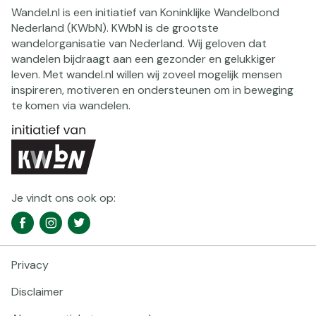
Wandel.nl is een initiatief van Koninklijke Wandelbond
Nederland (KWbN). KWbN is de grootste
wandelorganisatie van Nederland. Wij geloven dat
wandelen bijdraagt aan een gezonder en gelukkiger
leven. Met wandel.nl willen wij zoveel mogelijk mensen
inspireren, motiveren en ondersteunen om in beweging
te komen via wandelen.
Je vindt ons ook op:
Social
Facebook
Instagram
Twitter
media
navigatie
Privacy
Footer
navigatie
Disclaimer