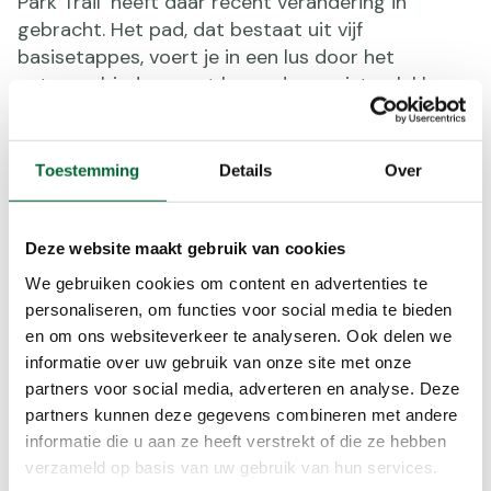
Park Trail’ heeft daar recent verandering in
gebracht. Het pad, dat bestaat uit vijf
basisetappes, voert je in een lus door het
natuurgebied en gaat langs de mooiste plekken
van de Hoge Kempen. De route biedt veel variatie,
inclusief zeven beklimmingen. Het is een van de
weinige wandelingen in Vlaanderen waar je
Toestemming
Details
Over
gedurende meer dan 100 kilometer amper
bebouwing of verkeer ziet. Je bent dus een aantal
dagen helemaal één met de natuur.
Deze website maakt gebruik van cookies
We gebruiken cookies om content en advertenties te
personaliseren, om functies voor social media te bieden
en om ons websiteverkeer te analyseren. Ook delen we
informatie over uw gebruik van onze site met onze
partners voor social media, adverteren en analyse. Deze
partners kunnen deze gegevens combineren met andere
informatie die u aan ze heeft verstrekt of die ze hebben
verzameld op basis van uw gebruik van hun services.