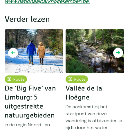
www.nationaalparkhogekempen.be.
Verder lezen
Route
Route
De ‘Big Five’ van
Vallée de la
Limburg: 5
Hoëgne
m
d
uitgestrekte
w
De aankomst bij het
startpunt van deze
natuurgebieden
wandeling is al bijzonder: je
a,
In de regio Noord- en
D
rijdt door het water