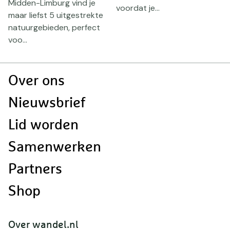
Midden-Limburg vind je
V
voordat je...
maar liefst 5 uitgestrekte
p
.
natuurgebieden, perfect
J
voo...
w
Doormat
Over ons
navigatie
Nieuwsbrief
Lid worden
Samenwerken
Partners
Shop
Over wandel.nl