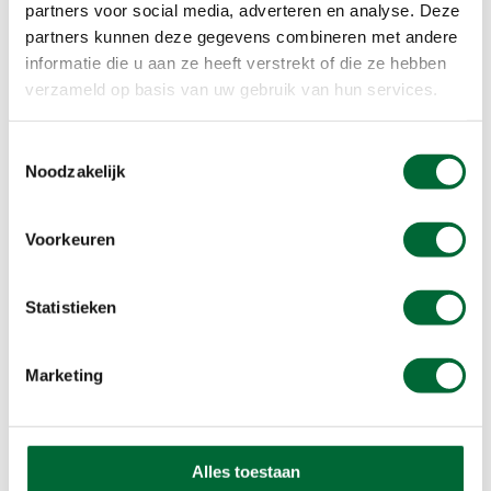
partners voor social media, adverteren en analyse. Deze
partners kunnen deze gegevens combineren met andere
De wandelroute start bij het station Baarn eindigt
informatie die u aan ze heeft verstrekt of die ze hebben
bij station Hilversum Media Park. De totale
verzameld op basis van uw gebruik van hun services.
wandeling bedraagt 15,7 km. De route is een NS-
wandelroute. Via de onderstaande button kun je
Toestemmingsselectie
de route downloaden.
Noodzakelijk
Meer info over deze route
Voorkeuren
Lees ook
Statistieken
Marketing
Alles toestaan