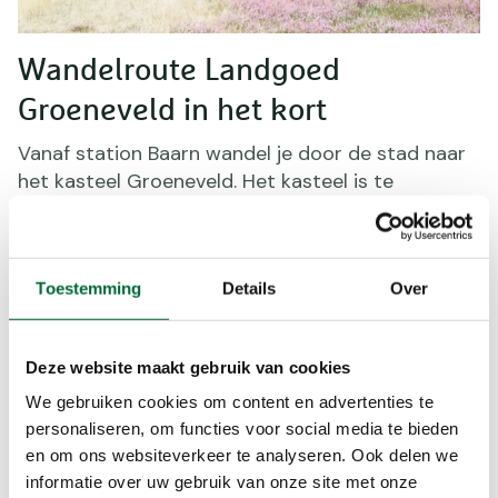
Wandelroute Landgoed
Groeneveld in het kort
Vanaf station Baarn wandel je door de stad naar
het kasteel Groeneveld. Het kasteel is te
bezichtigen (maandag gesloten). Vervolgens
wandel je over het landgoed Groeneveld; een
park in de romantische Engelse landschapsstijl. In
Toestemming
Details
Over
het weekend kan het hier soms druk zijn. De route
gaat vervolgens door de bossen aan de
moordkant van Hilversum en over de uitgestrekte
Deze website maakt gebruik van cookies
Zuider- en Westerheide. Op de heide grazen
Charolais-runderen, om te voorkomen dat de
We gebruiken cookies om content en advertenties te
heide dichtgroeit met gras, bomen en struiken.
personaliseren, om functies voor social media te bieden
en om ons websiteverkeer te analyseren. Ook delen we
De route eindigt in Hilversum bij station Hilversum
informatie over uw gebruik van onze site met onze
Media Park.