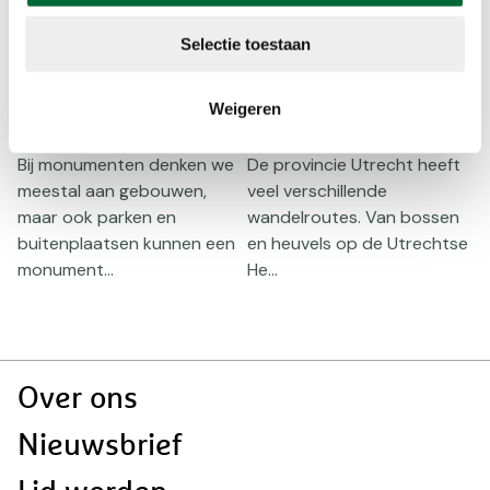
Route
Route
Selectie toestaan
Wandelen door
Wandelroutes in
W
monumentaal
de provincie
Weigeren
s
groen
Utrecht
h
(
Bij monumenten denken we
De provincie Utrecht heeft
meestal aan gebouwen,
veel verschillende
C
maar ook parken en
wandelroutes. Van bossen
v
buitenplaatsen kunnen een
en heuvels op de Utrechtse
e
monument...
He...
h
Doormat
Over ons
navigatie
Nieuwsbrief