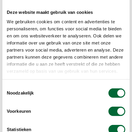
een vanzelfsprekende afsluiter van de wandeling.
Deze website maakt gebruik van cookies
Meer info over deze route
We gebruiken cookies om content en advertenties te
personaliseren, om functies voor social media te bieden
en om ons websiteverkeer te analyseren. Ook delen we
Lees ook
informatie over uw gebruik van onze site met onze
partners voor social media, adverteren en analyse. Deze
partners kunnen deze gegevens combineren met andere
informatie die u aan ze heeft verstrekt of die ze hebben
verzameld op basis van uw gebruik van hun services.
Toestemmingsselectie
Noodzakelijk
Route
Route
Voorkeuren
Wandelen in de
Wandelen langs
S
Belgische
trappistenabdijen
u
Statistieken
Ardennen
in de Ardennen
d